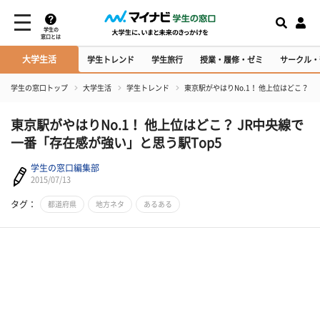
学生の
窓口とは
大学生活
学生トレンド
学生旅行
授業・履修・ゼミ
サークル・
学生の窓口トップ
大学生活
学生トレンド
東京駅がやはりNo.1！ 他上位はどこ？ 
東京駅がやはりNo.1！ 他上位はどこ？ JR中央線で
一番「存在感が強い」と思う駅Top5
学生の窓口編集部
2015/07/13
タグ：
都道府県
地方ネタ
あるある