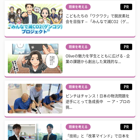
PR
将来を考える
こどもたちの「ワクワク」で脱炭素社
会を目指す – 「みんなで減CO2（ゲ...
PR
将来を考える
Oliveの魅力を学生とともに広げる - 企
業の課題から創出した実践的な...
PR
将来を考える
ピンチはチャンス！日本の物流問題を
逆手にとって急成長中 ー ア・プロの
挑...
PR
将来を考える
「技術」と「改革マインド」で日本を