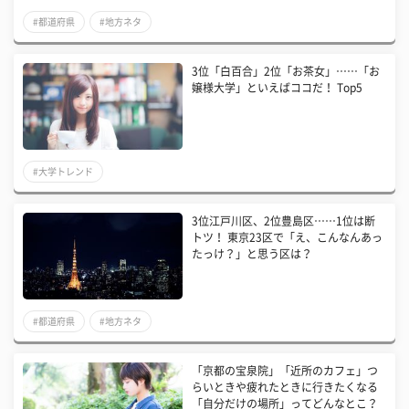
#都道府県
#地方ネタ
3位「白百合」2位「お茶女」……「お
嬢様大学」といえばココだ！ Top5
#大学トレンド
3位江戸川区、2位豊島区……1位は断
トツ！ 東京23区で「え、こんなんあっ
たっけ？」と思う区は？
#都道府県
#地方ネタ
「京都の宝泉院」「近所のカフェ」つ
らいときや疲れたときに行きたくなる
「自分だけの場所」ってどんなとこ？