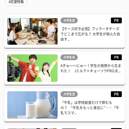
#恋愛特集
PR
大学生活
【チーズ好き必見】ブッラータチーズ
でどこまで広がる？ 大学生が挑んだ自
由す...
PR
大学生活
#ぎゅ〜〜にゅー！学生の発想から生ま
れた！ Jミルク×キョーソウPROJE...
PR
大学生活
「牛乳」は学校給食だけで飲むも
の？ “牛乳をもっと身近に”――「牛
乳でスマ...