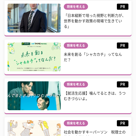
PR
将来を考える
「日本縦断で培った視野と判断力が、
世界を動かす政策の現場で生きてい
る」
PR
将来を考える
未来を創る「シャカカチ」ってなん
だ？
PR
将来を考える
【就活生応援】噛んでるときは、うつ
むきづらいよ。
PR
将来を考える
社会を動かすキーパーソン 税理士の