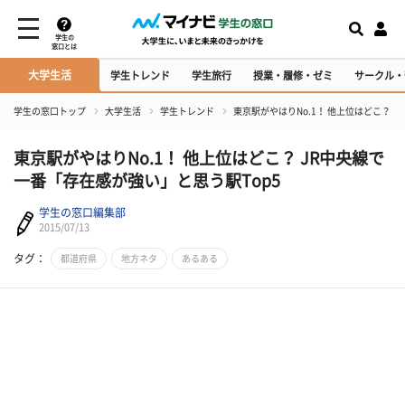
学生の
窓口とは
大学生活
学生トレンド
学生旅行
授業・履修・ゼミ
サークル・
学生の窓口トップ
大学生活
学生トレンド
東京駅がやはりNo.1！ 他上位はどこ？ 
東京駅がやはりNo.1！ 他上位はどこ？ JR中央線で
一番「存在感が強い」と思う駅Top5
学生の窓口編集部
2015/07/13
タグ：
都道府県
地方ネタ
あるある