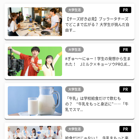
PR
大学生活
【チーズ好き必見】ブッラータチーズ
でどこまで広がる？ 大学生が挑んだ自
由す...
PR
大学生活
#ぎゅ〜〜にゅー！学生の発想から生ま
れた！ Jミルク×キョーソウPROJE...
PR
大学生活
「牛乳」は学校給食だけで飲むも
の？ “牛乳をもっと身近に”――「牛
乳でスマ...
PR
大学生活
給食だけじゃない！ 牛乳をもっと楽