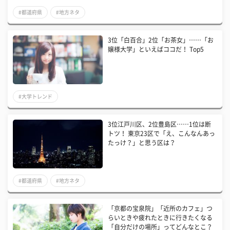
#都道府県
#地方ネタ
3位「白百合」2位「お茶女」……「お
嬢様大学」といえばココだ！ Top5
#大学トレンド
3位江戸川区、2位豊島区……1位は断
トツ！ 東京23区で「え、こんなんあっ
たっけ？」と思う区は？
#都道府県
#地方ネタ
「京都の宝泉院」「近所のカフェ」つ
らいときや疲れたときに行きたくなる
「自分だけの場所」ってどんなとこ？