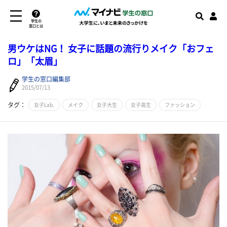
学生の
窓口とは
男ウケはNG！ 女子に話題の流行りメイク「おフェ
ロ」「太眉」
学生の窓口編集部
2015/07/13
タグ：
女子Lab.
メイク
女子大生
女子高生
ファッション