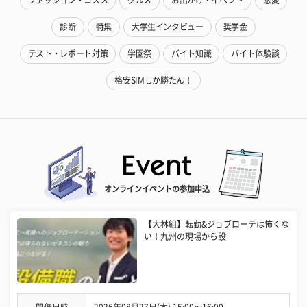
ファッション・コスメ
グルメ
お出かけ・イベント
恋愛
診断
特集
大学生インタビュー
奨学金
テスト・レポート対策
学園祭
バイト知識
バイト体験談
格安SIMしか勝たん！
オンラインイベントの参加申込
【大林組】転勤&ジョブローテは怖くな
い！九州の現場から設