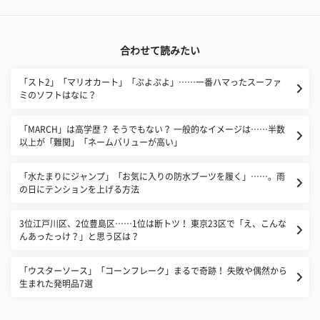
合わせて読みたい
「スト2」「マリオカート」「ぷよぷよ」……一番ハマったスーファ
ミのソフトはなに？
「MARCH」は高学歴？ そうでもない？ 一般的なイメージは……半数
以上が「難関」「ネームバリューが高い」
「水たまりにジャンプ」「お気に入りの防水ブーツを履く」……。雨
の日にテンションを上げる方法
3位江戸川区、2位豊島区……1位は断トツ！ 東京23区で「え、こんな
んあったっけ？」と思う区は？
「ウスターソース」「コーンフレーク」まるで奇跡！ 失敗や偶然から
生まれた発明品7選