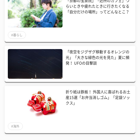
「京都の宝泉院」「近所のカフェ」つ
らいときや疲れたときに行きたくなる
「自分だけの場所」ってどんなとこ？
#暮らし
「夜空をジグザグ移動するオレンジの
光」「大きな緑色の光を見た」夏に頻
発！ UFOの目撃談
折り紙は鉄板！ 外国人に喜ばれるお土
産15選「お弁当消しゴム」「足袋ソッ
クス」
#海外