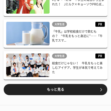
れた！ Jミルク×キョーソウPROJE...
PR
大学生活
「牛乳」は学校給食だけで飲むも
の？ “牛乳をもっと身近に”――「牛
乳でスマ...
PR
大学生活
給食だけじゃない！ 牛乳をもっと楽
しむアイデア、学生が本気で考えてみ
た
もっと見る