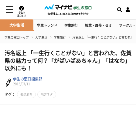
学生の
窓口とは
大学生活
学生トレンド
学生旅行
授業・履修・ゼミ
サークル・
学生の窓口トップ
大学生活
学生旅行
汚名返上 「一生行くことがない」と言われた
汚名返上 「一生行くことがない」と言われた、佐賀
県の魅力って何？「がばいばあちゃん」「はなわ」
以外にも！
学生の窓口編集部
2015/07/11
タグ：
都道府県
地方ネタ