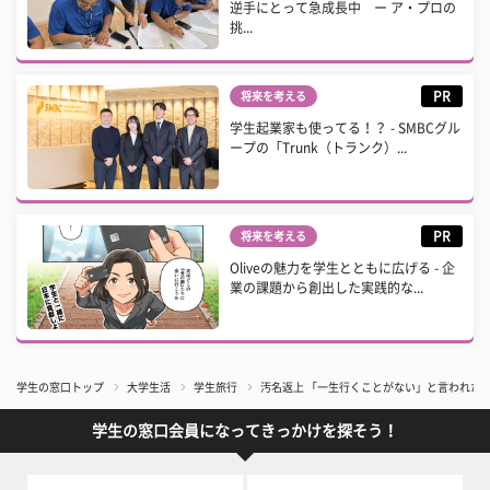
逆手にとって急成長中 ー ア・プロの
挑...
PR
将来を考える
学生起業家も使ってる！？ - SMBCグル
ープの「Trunk（トランク）...
PR
将来を考える
Oliveの魅力を学生とともに広げる - 企
業の課題から創出した実践的な...
学生の窓口トップ
大学生活
学生旅行
汚名返上 「一生行くことがない」と言われた
学生の窓口会員になってきっかけを探そう！