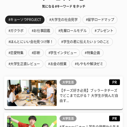
気になる #キーワード をタッチ
#キョーソウPROJECT
#大学生の社会見学
#留学ロードマップ
#ガクラボ
#お仕事図鑑
#先輩ロールモデル
#プレゼント
#ほんとにいい会社見つけ隊！
#学生の君に伝えたい３つのこと
#恋愛特集
#診断
#学生インタビュー
#特集企画
#大学生正直レビュー
#お金の授業
#もやもや解決ゼミ
PR
大学生活
【チーズ好き必見】ブッラータチーズ
でどこまで広がる？ 大学生が挑んだ自
由す...
PR
大学生活
#ぎゅ〜〜にゅー！学生の発想から生ま