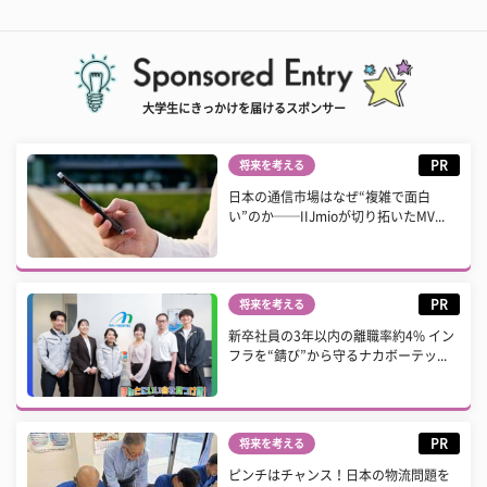
大学生にきっかけを届けるスポンサー
PR
将来を考える
日本の通信市場はなぜ“複雑で面白
い”のか──IIJmioが切り拓いたMV...
PR
将来を考える
新卒社員の3年以内の離職率約4% イン
フラを“錆び”から守るナカボーテッ...
PR
将来を考える
ピンチはチャンス！日本の物流問題を