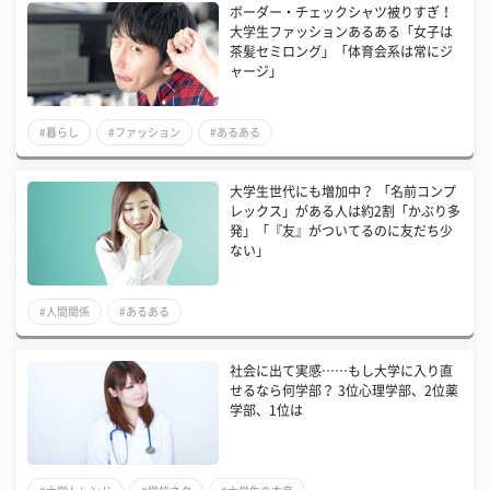
ボーダー・チェックシャツ被りすぎ！
大学生ファッションあるある「女子は
茶髪セミロング」「体育会系は常にジ
ャージ」
#暮らし
#ファッション
#あるある
大学生世代にも増加中？ 「名前コンプ
レックス」がある人は約2割「かぶり多
発」「『友』がついてるのに友だち少
ない」
#人間関係
#あるある
社会に出て実感……もし大学に入り直
せるなら何学部？ 3位心理学部、2位薬
学部、1位は