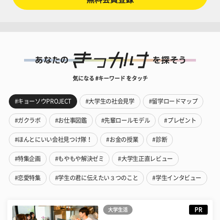
気になる #キーワード をタッチ
#キョーソウPROJECT
#大学生の社会見学
#留学ロードマップ
#ガクラボ
#お仕事図鑑
#先輩ロールモデル
#プレゼント
#ほんとにいい会社見つけ隊！
#お金の授業
#診断
#特集企画
#もやもや解決ゼミ
#大学生正直レビュー
#恋愛特集
#学生の君に伝えたい３つのこと
#学生インタビュー
PR
大学生活