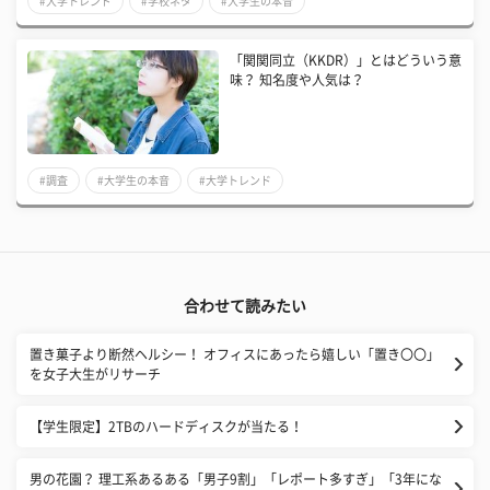
#大学トレンド
#学校ネタ
#大学生の本音
「関関同立（KKDR）」とはどういう意
味？ 知名度や人気は？
#調査
#大学生の本音
#大学トレンド
合わせて読みたい
置き菓子より断然ヘルシー！ オフィスにあったら嬉しい「置き〇〇」
を女子大生がリサーチ
【学生限定】2TBのハードディスクが当たる！
男の花園？ 理工系あるある「男子9割」「レポート多すぎ」「3年にな