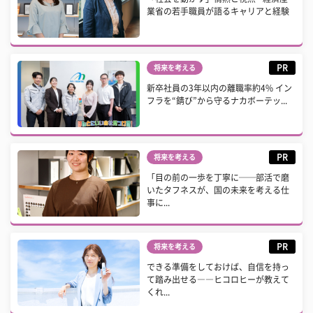
業省の若手職員が語るキャリアと経験
PR
将来を考える
新卒社員の3年以内の離職率約4% イン
フラを“錆び”から守るナカボーテッ...
PR
将来を考える
「目の前の一歩を丁寧に──部活で磨
いたタフネスが、国の未来を考える仕
事に...
PR
将来を考える
できる準備をしておけば、自信を持っ
て踏み出せる――ヒコロヒーが教えて
くれ...