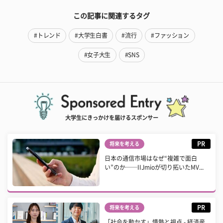
この記事に関連するタグ
#トレンド
#大学生白書
#流行
#ファッション
#女子大生
#SNS
大学生にきっかけを届けるスポンサー
PR
将来を考える
日本の通信市場はなぜ“複雑で面白
い”のか──IIJmioが切り拓いたMV...
PR
将来を考える
「社会を動かす」情熱と視点 - 経済産