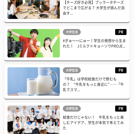
【チーズ好き必見】ブッラータチーズ
でどこまで広がる？ 大学生が挑んだ自
由す...
PR
大学生活
#ぎゅ〜〜にゅー！学生の発想から生ま
れた！ Jミルク×キョーソウPROJE...
PR
大学生活
「牛乳」は学校給食だけで飲むも
の？ “牛乳をもっと身近に”――「牛
乳でスマ...
PR
大学生活
給食だけじゃない！ 牛乳をもっと楽
しむアイデア、学生が本気で考えてみ
た