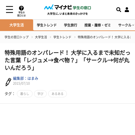
学生の
窓口とは
大学生活
学生トレンド
学生旅行
授業・履修・ゼミ
サークル・
学生の窓口トップ
大学生活
学生トレンド
特殊用語のオンパレード！ 大学に入るま
特殊用語のオンパレード！ 大学に入るまで未知だっ
た言葉「レジュメ→食べ物？」「サークル→何が丸
いんだろう」
編集部：はまみ
2015/07/10
タグ：
暮らし
学び
あるある