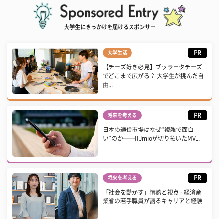
大学生にきっかけを届けるスポンサー
PR
大学生活
【チーズ好き必見】ブッラータチーズ
でどこまで広がる？ 大学生が挑んだ自
由...
PR
将来を考える
日本の通信市場はなぜ“複雑で面白
い”のか──IIJmioが切り拓いたMV...
PR
将来を考える
「社会を動かす」情熱と視点 - 経済産
業省の若手職員が語るキャリアと経験