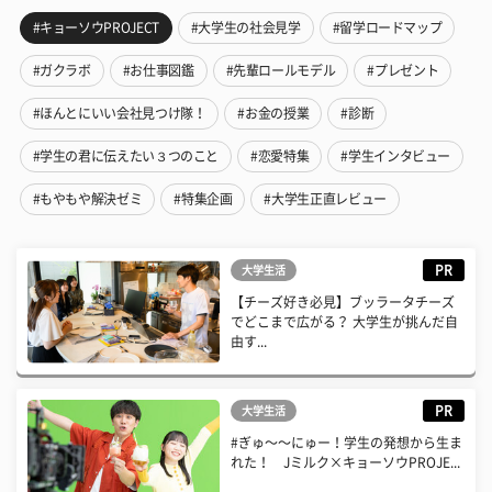
#キョーソウPROJECT
#大学生の社会見学
#留学ロードマップ
#ガクラボ
#お仕事図鑑
#先輩ロールモデル
#プレゼント
#ほんとにいい会社見つけ隊！
#お金の授業
#診断
#学生の君に伝えたい３つのこと
#恋愛特集
#学生インタビュー
#もやもや解決ゼミ
#特集企画
#大学生正直レビュー
PR
大学生活
【チーズ好き必見】ブッラータチーズ
でどこまで広がる？ 大学生が挑んだ自
由す...
PR
大学生活
#ぎゅ〜〜にゅー！学生の発想から生ま
れた！ Jミルク×キョーソウPROJE...