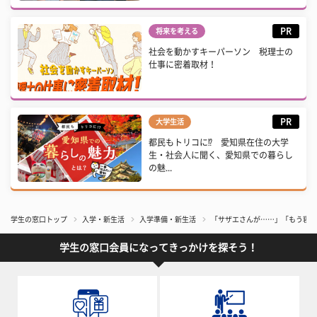
PR
将来を考える
社会を動かすキーパーソン 税理士の
仕事に密着取材！
PR
大学生活
都民もトリコに⁉ 愛知県在住の大学
生・社会人に聞く、愛知県での暮らし
の魅...
学生の窓口トップ
入学・新生活
入学準備・新生活
「サザエさんが……」「もう寝な
学生の窓口会員になってきっかけを探そう！