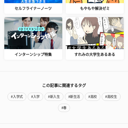
セルフライナーノーツ
もやもや解決ゼミ
インターンシップ特集
すれみの大学生あるある
この記事に関連するタグ
#入学式
#入学
#新入生
#新生活
#高校
#高校生
#春