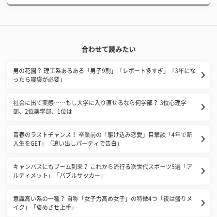
合わせて読みたい
男の花園？ 理工系あるある「男子9割」「レポート多すぎ」「3年にな
ったら寝袋が必要」
社会に出て実感……もし大学に入り直せるなら何学部？ 3位心理学
部、2位薬学部、1位は
青春のラストチャンス！ 卒業前の「駆け込み恋愛」目撃談「4年で新
入生をGET」「追い出しパーティで告白」
キャンパスにもブーム到来？ これから流行る次世代スポーツ5選「ア
ルティメット」「バブルサッカー」
意識高い系の一種？ 自称「女子力高め女子」の特徴4つ「夜は盛りメ
イク」「褒めさせ上手」