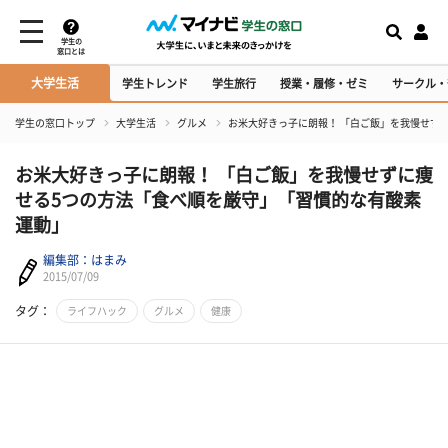
学生の
窓口とは
大学生活
学生トレンド
学生旅行
授業・履修・ゼミ
サークル・
学生の窓口トップ
大学生活
グルメ
お米大好きっ子に朗報！ 「白ご飯」を我慢せず
お米大好きっ子に朗報！ 「白ご飯」を我慢せずに痩
せる5つの方法「食べ順を厳守」「習慣的な有酸素
運動」
編集部：はまみ
2015/07/09
タグ：
ライフハック
グルメ
健康