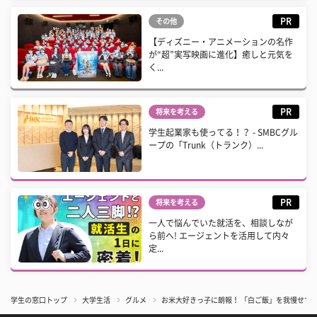
PR
その他
【ディズニー・アニメーションの名作
が“超”実写映画に進化】癒しと元気を
く...
PR
将来を考える
学生起業家も使ってる！？ - SMBCグル
ープの「Trunk（トランク）...
PR
将来を考える
一人で悩んでいた就活を、相談しなが
ら前へ! エージェントを活用して内々
定...
学生の窓口トップ
大学生活
グルメ
お米大好きっ子に朗報！ 「白ご飯」を我慢せず