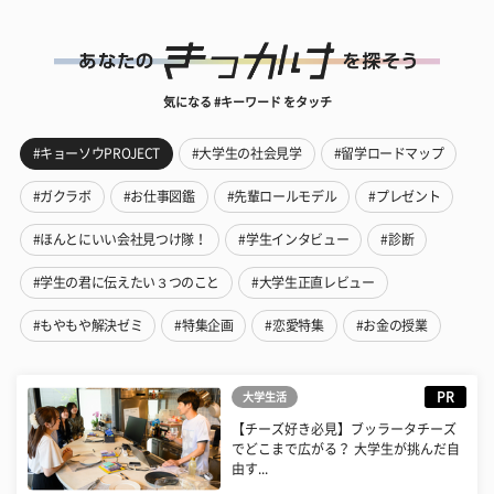
気になる #キーワード をタッチ
#キョーソウPROJECT
#大学生の社会見学
#留学ロードマップ
#ガクラボ
#お仕事図鑑
#先輩ロールモデル
#プレゼント
#ほんとにいい会社見つけ隊！
#学生インタビュー
#診断
#学生の君に伝えたい３つのこと
#大学生正直レビュー
#もやもや解決ゼミ
#特集企画
#恋愛特集
#お金の授業
PR
大学生活
【チーズ好き必見】ブッラータチーズ
でどこまで広がる？ 大学生が挑んだ自
由す...