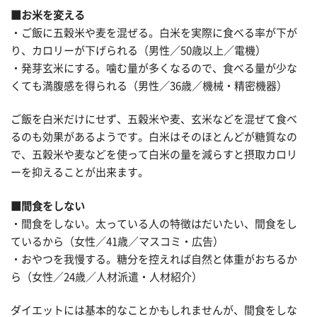
■お米を変える
・ご飯に五穀米や麦を混ぜる。白米を実際に食べる率が下が
り、カロリーが下げられる（男性／50歳以上／電機）
・発芽玄米にする。噛む量が多くなるので、食べる量が少な
くても満腹感を得られる（男性／36歳／機械・精密機器）
ご飯を白米だけにせず、五穀米や麦、玄米などを混ぜて食べ
るのも効果があるようです。白米はそのほとんどが糖質なの
で、五穀米や麦などを使って白米の量を減らすと摂取カロリ
ーを抑えることが出来ます。
■間食をしない
・間食をしない。太っている人の特徴はだいたい、間食をし
ているから（女性／41歳／マスコミ・広告）
・おやつを我慢する。糖分を控えれば自然と体重がおちるか
ら（女性／24歳／人材派遣・人材紹介）
ダイエットには基本的なことかもしれませんが、間食をしな