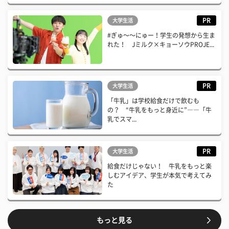
PR
大学生活
#ぎゅ〜〜にゅー！学生の発想から生ま
れた！ Jミルク×キョーソウPROJE...
PR
大学生活
「牛乳」は学校給食だけで飲むも
の？ “牛乳をもっと身近に”――「牛
乳でスマ...
PR
大学生活
給食だけじゃない！ 牛乳をもっと楽
しむアイデア、学生が本気で考えてみ
た
もっと見る