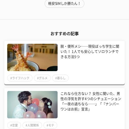
格安SIMしか勝たん！
おすすめの記事
脱・便所メシ……現役ぼっち学生に聞
いた！ 1人でも安心してソロランチで
きる方法5つ
#ライフハック
#グルメ
#暮らし
これなら仕方ない？ 女性に聞いた、男
性の浮気を許す4つのシチュエーション
「一夜の過ちなら……」「『ナンバー
ワンはお前』宣言」
#恋愛
#人間関係
#モテ