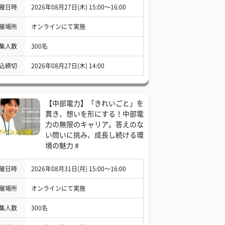
催日時
2026年08月27日(木) 15:00〜16:00
催場所
オンラインにて実施
集人数
300名
込締切
2026年08月27日(木) 14:00
【中部電力】「きれいごと」を
貫き、想いを形にする！中部電
力の無限のキャリア。答えのな
い問いに挑み、成長し続ける環
境の魅力 #
催日時
2026年08月31日(月) 15:00〜16:00
催場所
オンラインにて実施
集人数
300名