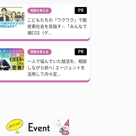
PR
将来を考える
こどもたちの「ワクワク」で脱
炭素社会を目指す – 「みんなで
減CO2（ゲ...
PR
将来を考える
一人で悩んでいた就活を、相談
しながら前へ! エージェントを
活用して内々定...