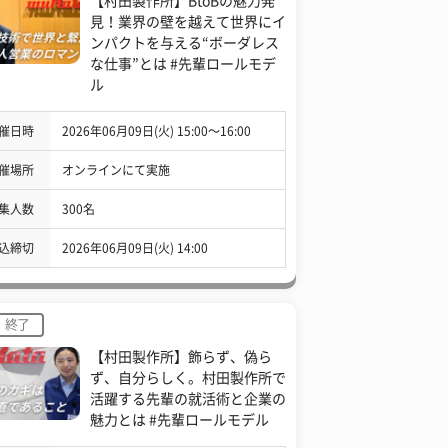
【村田製作所】BtoBの魅力発
見！業界の壁を越えて世界にイ
ンパクトを与える“ボーダレス
な仕事”とは #先輩ロールモデ
ル
催日時
2026年06月09日(火) 15:00〜16:00
催場所
オンラインにて実施
集人数
300名
込締切
2026年06月09日(火) 14:00
終了
【村田製作所】飾らず、偽ら
ず、自分らしく。村田製作所で
活躍する先輩の就活術と企業の
魅力とは #先輩ロールモデル