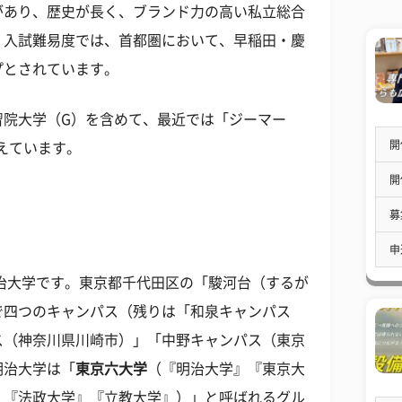
があり、歴史が長く、ブランド力の高い私立総合
、入試難易度では、首都圏において、早稲田・慶
プとされています。
習院大学（G）を含めて、最近では「ジーマー
開
増えています。
開
募
申
明治大学です。東京都千代田区の「駿河台（するが
で四つのキャンパス（残りは「和泉キャンパス
ス（神奈川県川崎市）」「中野キャンパス（東京
明治大学は「
東京六大学
（『明治大学』『東京大
』『法政大学』『立教大学』）」と呼ばれるグル