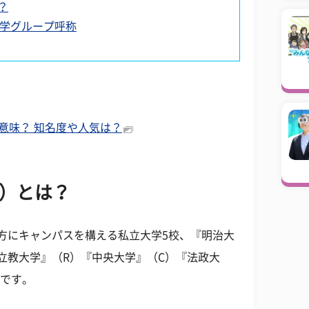
？
大学グループ呼称
意味？ 知名度や人気は？
H）とは？
地方にキャンパスを構える私立大学5校、『明治大
立教大学』（R）『中央大学』（C）『法政大
語です。