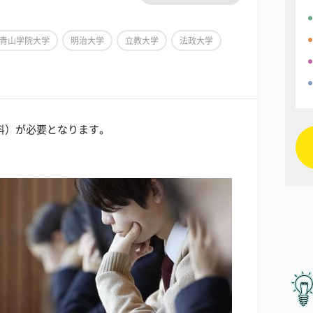
青山学院大学
明治大学
立教大学
法政大学
料）が必要となります。