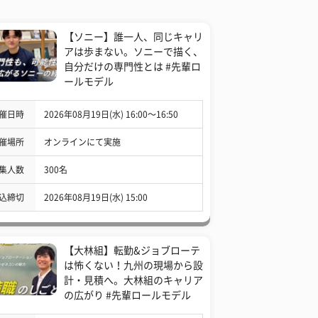
【ソニー】誰一人、同じキャリ
アは歩まない。ソニーで描く、
自分だけの専門性とは #先輩ロ
ールモデル
催日時
2026年08月19日(水) 16:00〜16:50
催場所
オンラインにて実施
集人数
300名
込締切
2026年08月19日(水) 15:00
【大林組】転勤&ジョブローテ
は怖くない！九州の現場から設
計・見積へ。大林組のキャリア
の広がり #先輩ロールモデル