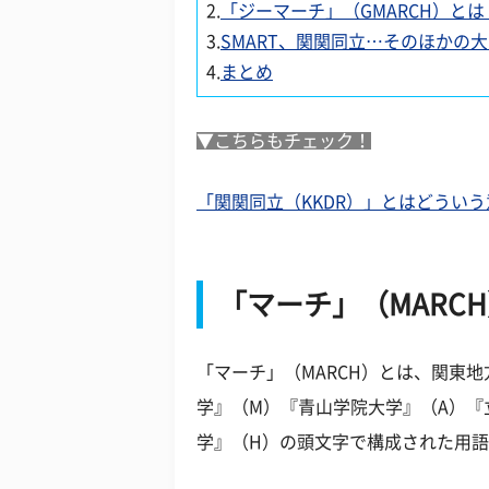
2.
「ジーマーチ」（GMARCH）とは
3.
SMART、関関同立…そのほかの
4.
まとめ
▼こちらもチェック！
「関関同立（KKDR）」とはどういう
「マーチ」（MARC
「マーチ」（MARCH）とは、関東
学』（M）『青山学院大学』（A）『
学』（H）の頭文字で構成された用