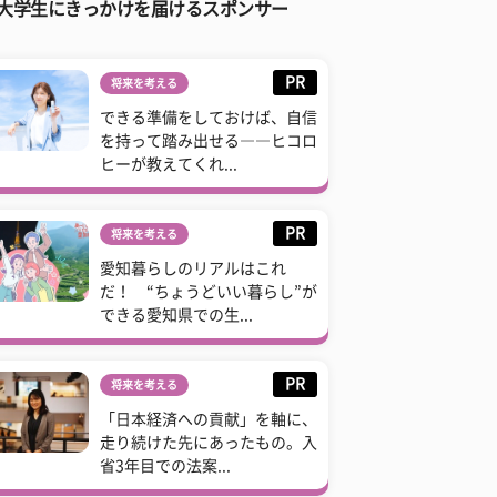
大学生にきっかけを届けるスポンサー
PR
将来を考える
できる準備をしておけば、自信
を持って踏み出せる――ヒコロ
ヒーが教えてくれ...
PR
将来を考える
愛知暮らしのリアルはこれ
だ！ “ちょうどいい暮らし”が
できる愛知県での生...
PR
将来を考える
「日本経済への貢献」を軸に、
走り続けた先にあったもの。入
省3年目での法案...