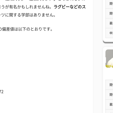
開
ほうが有名かもしれませんね。
ラグビーなどのス
開
ーツに関する学部はありません。
募
部の偏差値は以下のとおりです。
申
開
2
開
募