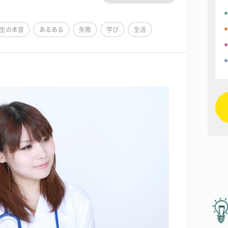
生の本音
あるある
失敗
学び
生活