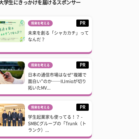
大学生にきっかけを届けるスポンサー
PR
将来を考える
未来を創る「シャカカチ」って
なんだ？
PR
将来を考える
日本の通信市場はなぜ“複雑で
面白い”のか──IIJmioが切り
拓いたMV...
PR
将来を考える
学生起業家も使ってる！？ -
SMBCグループの「Trunk（ト
ランク）...