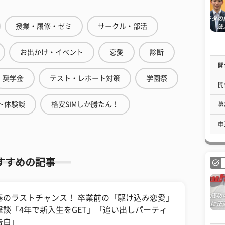
授業・履修・ゼミ
サークル・部活
お出かけ・イベント
恋愛
診断
開
奨学金
テスト・レポート対策
学園祭
開
ト体験談
格安SIMしか勝たん！
募
申
すすめの記事
春のラストチャンス！ 卒業前の「駆け込み恋愛」
撃談「4年で新入生をGET」「追い出しパーティ
告白」