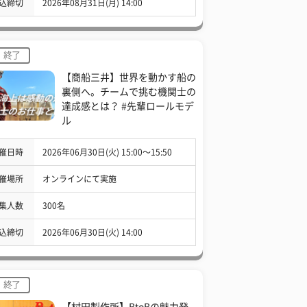
込締切
2026年08月31日(月) 14:00
終了
【商船三井】世界を動かす船の
裏側へ。チームで挑む機関士の
達成感とは？ #先輩ロールモデ
ル
催日時
2026年06月30日(火) 15:00〜15:50
催場所
オンラインにて実施
集人数
300名
込締切
2026年06月30日(火) 14:00
終了
【村田製作所】BtoBの魅力発