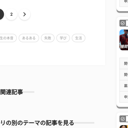
申
2
生の本音
あるある
失敗
学び
生活
開
開
募
関連記事
申
リの別のテーマの記事を見る