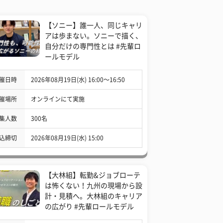
【ソニー】誰一人、同じキャリ
アは歩まない。ソニーで描く、
自分だけの専門性とは #先輩ロ
ールモデル
催日時
2026年08月19日(水) 16:00〜16:50
催場所
オンラインにて実施
集人数
300名
込締切
2026年08月19日(水) 15:00
【大林組】転勤&ジョブローテ
は怖くない！九州の現場から設
計・見積へ。大林組のキャリア
の広がり #先輩ロールモデル