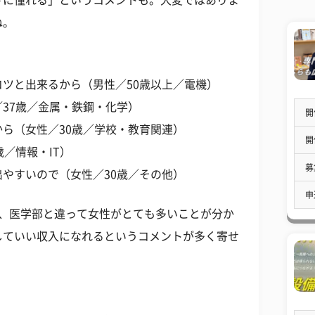
さに憧れる」というコメントも。大変ではありま
ね。
ツと出来るから（男性／50歳以上／電機）
37歳／金属・鉄鋼・化学）
開
ら（女性／30歳／学校・教育関連）
開
／情報・IT）
募
やすいので（女性／30歳／その他）
申
は、医学部と違って女性がとても多いことが分か
していい収入になれるというコメントが多く寄せ