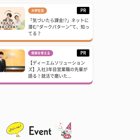
PR
大学生活
「気づいたら課金!?」ネットに
潜む“ダークパターン”て、知っ
てる？
PR
将来を考える
【ディーエムソリューション
ズ】入社3年目営業職の先輩が
語る！就活で磨いた...