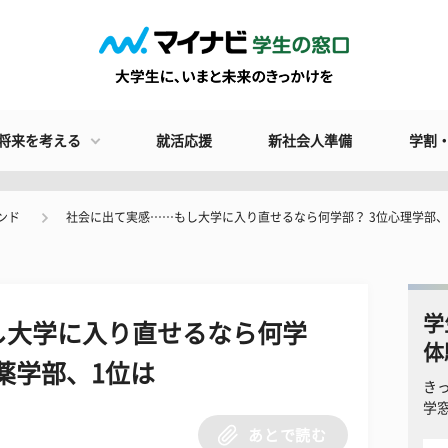
将来を考える
就活応援
新社会人準備
学割
ンド
社会に出て実感……もし大学に入り直せるなら何学部？ 3位心理学部、
学
し大学に入り直せるなら何学
体
薬学部、1位は
き
学
あとで読む