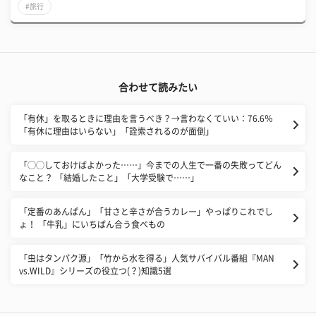
#旅行
合わせて読みたい
「有休」を取るときに理由を言うべき？→言わなくていい：76.6％
「有休に理由はいらない」「詮索されるのが面倒」
「◯◯しておけばよかった……」今までの人生で一番の失敗ってどん
なこと？ 「結婚したこと」「大学受験で……」
「定番のあんぱん」「甘さと辛さが合うカレー」やっぱりこれでし
ょ！ 「牛乳」にいちばん合う食べもの
「虫はタンパク源」「竹から水を得る」人気サバイバル番組『MAN
vs.WILD』シリーズの役立つ(？)知識5選