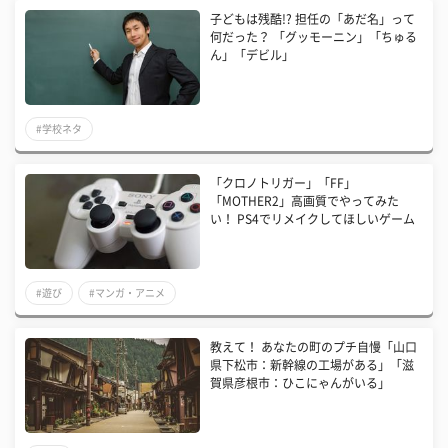
子どもは残酷!? 担任の「あだ名」って
何だった？ 「グッモーニン」「ちゅる
ん」「デビル」
#学校ネタ
「クロノトリガー」「FF」
「MOTHER2」高画質でやってみた
い！ PS4でリメイクしてほしいゲーム
#遊び
#マンガ・アニメ
教えて！ あなたの町のプチ自慢「山口
県下松市：新幹線の工場がある」「滋
賀県彦根市：ひこにゃんがいる」