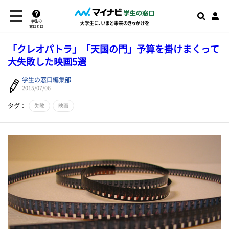
学生の
窓口とは
「クレオパトラ」「天国の門」予算を掛けまくって
大失敗した映画5選
学生の窓口編集部
2015/07/06
タグ：
失敗
映画