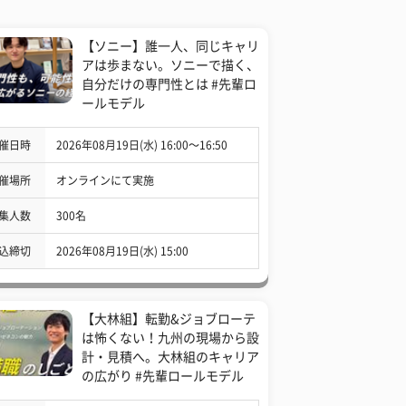
【ソニー】誰一人、同じキャリ
アは歩まない。ソニーで描く、
自分だけの専門性とは #先輩ロ
ールモデル
催日時
2026年08月19日(水) 16:00〜16:50
催場所
オンラインにて実施
集人数
300名
込締切
2026年08月19日(水) 15:00
【大林組】転勤&ジョブローテ
は怖くない！九州の現場から設
計・見積へ。大林組のキャリア
の広がり #先輩ロールモデル