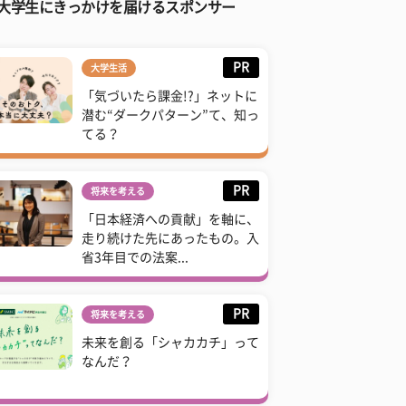
大学生にきっかけを届けるスポンサー
PR
大学生活
「気づいたら課金!?」ネットに
潜む“ダークパターン”て、知っ
てる？
PR
将来を考える
「日本経済への貢献」を軸に、
走り続けた先にあったもの。入
省3年目での法案...
PR
将来を考える
未来を創る「シャカカチ」って
なんだ？