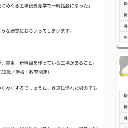
開
夜にめぐる工場夜景見学で一時話題になった」
開
募
ような錯覚におちいってしまいます。
申
が、電車、新幹線を作っている工場があること。
30歳／学校・教育関連）
わくわくするでしょうね。鉄道に憧れた男の子も
開
開
募