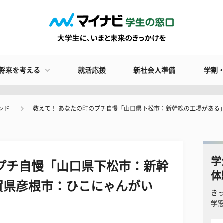
将来を考える
就活応援
新社会人準備
学割
ンド
教えて！ あなたの町のプチ自慢「山口県下松市：新幹線の工場がある
学
プチ自慢「山口県下松市：新幹
体
賀県彦根市：ひこにゃんがい
き
学