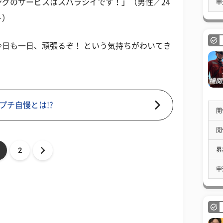
グのサービスはスバラシイです！」（男性／24
申
ト）
日も一日、頑張るぞ！ という気持ちがわいてき
プチ自慢とは!?
開
開
募
2
申