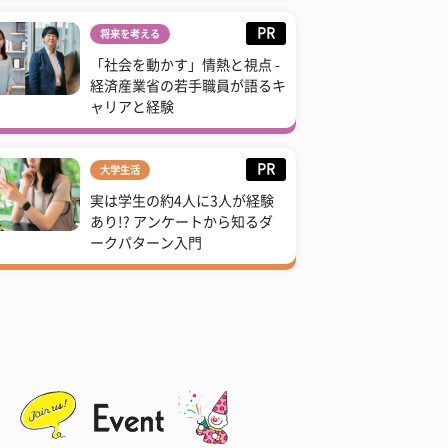
PR
将来を考える
「社会を動かす」情熱と視点 -
経済産業省の若手職員が語るキ
ャリアと経験
PR
大学生活
実は学生の約4人に3人が経験
あり!? アンケートから知るダ
ークパターン入門