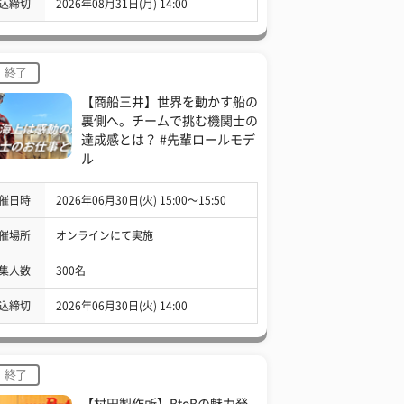
込締切
2026年08月31日(月) 14:00
終了
【商船三井】世界を動かす船の
裏側へ。チームで挑む機関士の
達成感とは？ #先輩ロールモデ
ル
催日時
2026年06月30日(火) 15:00〜15:50
催場所
オンラインにて実施
集人数
300名
込締切
2026年06月30日(火) 14:00
終了
【村田製作所】BtoBの魅力発