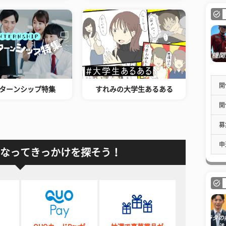
開
ターンシップ特集
すれみの大学生あるある
開
募
申
なってきっかけを探そう！