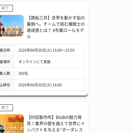
終了
【商船三井】世界を動かす船の
裏側へ。チームで挑む機関士の
達成感とは？ #先輩ロールモデ
ル
催日時
2026年06月30日(火) 15:00〜15:50
催場所
オンラインにて実施
集人数
300名
込締切
2026年06月30日(火) 14:00
終了
【村田製作所】BtoBの魅力発
見！業界の壁を越えて世界にイ
ンパクトを与える“ボーダレス