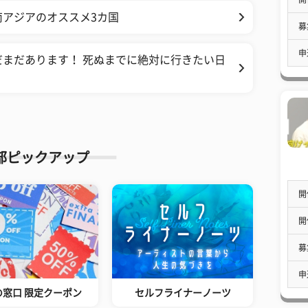
アジアのオススメ3カ国
募
申
まだあります！ 死ぬまでに絶対に行きたい日
部ピックアップ
開
開
募
申
の窓口 限定クーポン
セルフライナーノーツ