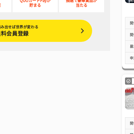
QUOカードPayが
抽選で豪華賞品が
催
貯まる
当たる
開
踏み出せば世界が変わる
無料会員登録
開
募
申
開