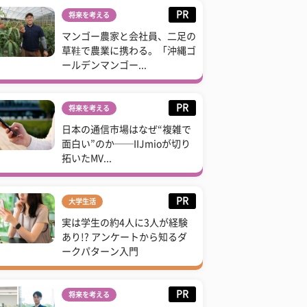
PR
将来を考える
マンゴー農家と会社員、二足の
草鞋で農業に携わる。「沖縄ゴ
ールデンマンゴー...
PR
将来を考える
日本の通信市場はなぜ“複雑で
面白い”のか──IIJmioが切り
拓いたMV...
PR
大学生活
実は学生の約4人に3人が経験
あり!? アンケートから知るダ
ークパターン入門
PR
将来を考える