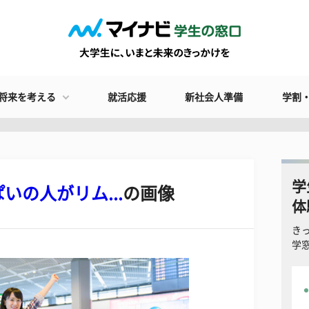
将来を考える
就活応援
新社会人準備
学割
学
の人がリム...
の画像
体
き
学