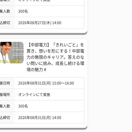
集人数
300名
込締切
2026年08月27日(木) 14:00
【中部電力】「きれいごと」を
貫き、想いを形にする！中部電
力の無限のキャリア。答えのな
い問いに挑み、成長し続ける環
境の魅力 #
催日時
2026年08月31日(月) 15:00〜16:00
催場所
オンラインにて実施
集人数
300名
込締切
2026年08月31日(月) 14:00