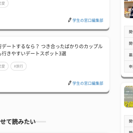
恋愛
学生の窓口編集部
開
開
行デートするなら？ つき合ったばかりのカップル
も行きやすいデートスポット3選
募
恋愛
#旅行
申
学生の窓口編集部
せて読みたい
開
開