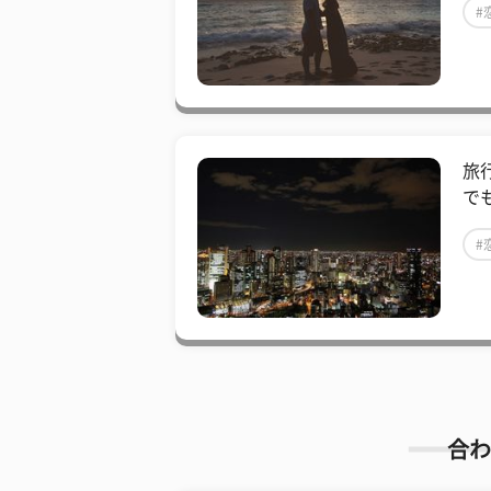
#
旅
で
#
合わ