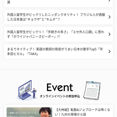
選
外国人留学生がビックリしたニッポンクオリティ！ ブラジル人が感服
した日本食は“ギョウザ”と“キムチ”？
外国人留学生がビックリ！「手続きの多さ」「エセ外人口調」に思わ
ず「ホワイジャパニーズピーポー」!?
まるでネイティブ！ 英語の歌詞の発音がうまい日本の歌手Top5「宇
多田ヒカル」「TAKA」
オンラインイベントの参加申込
【大林組】転勤&ジョブローテは怖くな
い！九州の現場から設