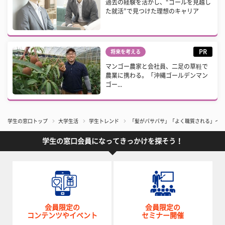
過去の経験を活かし、“ゴールを見越し
た就活”で見つけた理想のキャリア
PR
将来を考える
マンゴー農家と会社員、二足の草鞋で
農業に携わる。「沖縄ゴールデンマン
ゴー...
学生の窓口トップ
大学生活
学生トレンド
「髪がバサバサ」「よく職質される」イメ
学生の窓口会員になってきっかけを探そう！
会員限定の
会員限定の
コンテンツやイベント
セミナー開催