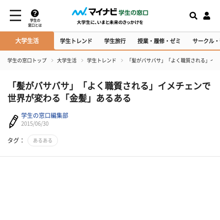
学生の
窓口とは
大学生活
学生トレンド
学生旅行
授業・履修・ゼミ
サークル・
学生の窓口トップ
大学生活
学生トレンド
「髪がバサバサ」「よく職質される」イメ
「髪がバサバサ」「よく職質される」イメチェンで
世界が変わる「金髪」あるある
学生の窓口編集部
2015/06/30
タグ：
あるある