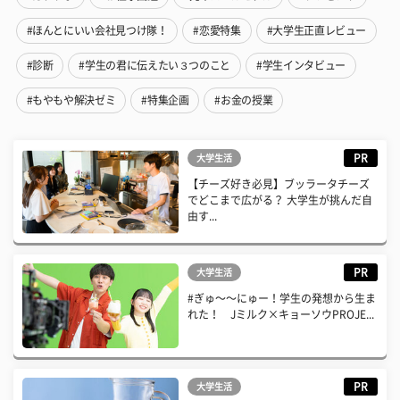
#ほんとにいい会社見つけ隊！
#恋愛特集
#大学生正直レビュー
#診断
#学生の君に伝えたい３つのこと
#学生インタビュー
#もやもや解決ゼミ
#特集企画
#お金の授業
PR
大学生活
【チーズ好き必見】ブッラータチーズ
でどこまで広がる？ 大学生が挑んだ自
由す...
PR
大学生活
#ぎゅ〜〜にゅー！学生の発想から生ま
れた！ Jミルク×キョーソウPROJE...
PR
大学生活