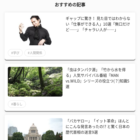
おすすめの記事
ギャップに驚き！ 見た目ではわからな
い「仕事ができる人」10選「無口だけ
ど……」「チャラい人が……」
#学び
#人間関係
「虫はタンパク源」「竹から水を得
る」人気サバイバル番組『MAN
vs.WILD』シリーズの役立つ(？)知識5
選
#暮らし
「バカヤロー」「イット革命」ほんと
にこんな発言あったの!? と驚く日本の
歴代首相の迷言9選