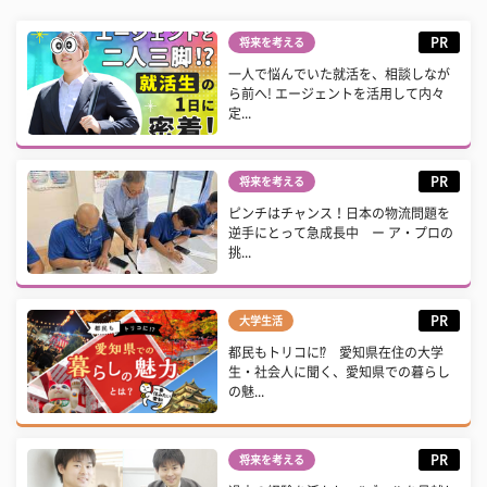
PR
将来を考える
一人で悩んでいた就活を、相談しなが
ら前へ! エージェントを活用して内々
定...
PR
将来を考える
ピンチはチャンス！日本の物流問題を
逆手にとって急成長中 ー ア・プロの
挑...
PR
大学生活
都民もトリコに⁉ 愛知県在住の大学
生・社会人に聞く、愛知県での暮らし
の魅...
PR
将来を考える