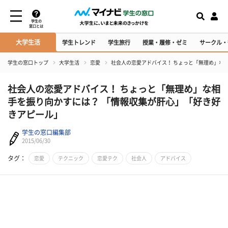
学生の
窓口とは
大学生活
学生トレンド
学生旅行
授業・履修・ゼミ
サークル・
学生の窓口トップ
大学生活
恋愛
社会人の恋愛アドバイス！ ちょっと「無理め」な
社会人の恋愛アドバイス！ ちょっと「無理め」な相
手を振り向かすには？ 「情報収集が肝心」「好き好
きアピール」
学生の窓口編集部
2015/06/30
タグ：
恋愛
テクニック
恋愛テク
社会人
アドバイス