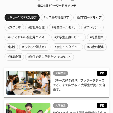
気になる #キーワード をタッチ
#キョーソウPROJECT
#大学生の社会見学
#留学ロードマップ
#ガクラボ
#お仕事図鑑
#先輩ロールモデル
#プレゼント
#ほんとにいい会社見つけ隊！
#大学生正直レビュー
#恋愛特集
#診断
#もやもや解決ゼミ
#学生インタビュー
#お金の授業
#特集企画
#学生の君に伝えたい３つのこと
PR
大学生活
【チーズ好き必見】ブッラータチーズ
でどこまで広がる？ 大学生が挑んだ自
由す...
PR
大学生活
#ぎゅ〜〜にゅー！学生の発想から生ま