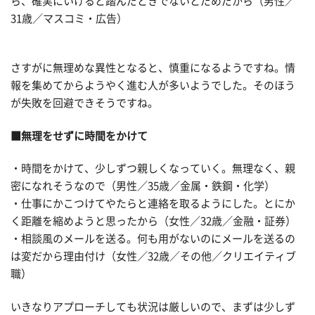
ら、確実にいけると踏んだときでないとだめだから（男性／
31歳／マスコミ・広告）
さすがに無理めな異性となると、慎重になるようですね。情
報を集めてからようやく進む人が多いようでした。そのほう
が失敗を回避できそうですね。
■無理をせずに時間をかけて
・時間をかけて、少しずつ親しくなっていく。無理なく、親
密になれそうなので（男性／35歳／金属・鉄鋼・化学）
・仕事にかこつけてやたらと連絡を取るようにした。とにか
く距離を縮めようと思ったから（女性／32歳／金融・証券）
・相談風のメールを送る。何も用がないのにメールを送るの
は変だから理由付け（女性／32歳／その他／クリエイティブ
職）
いきなりアプローチしても状況は厳しいので、まずは少しず