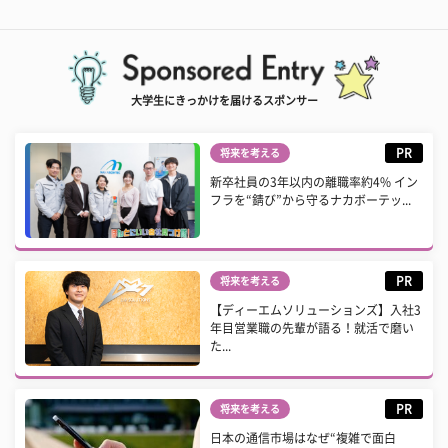
大学生にきっかけを届けるスポンサー
PR
将来を考える
新卒社員の3年以内の離職率約4% イン
フラを“錆び”から守るナカボーテッ...
PR
将来を考える
【ディーエムソリューションズ】入社3
年目営業職の先輩が語る！就活で磨い
た...
PR
将来を考える
日本の通信市場はなぜ“複雑で面白