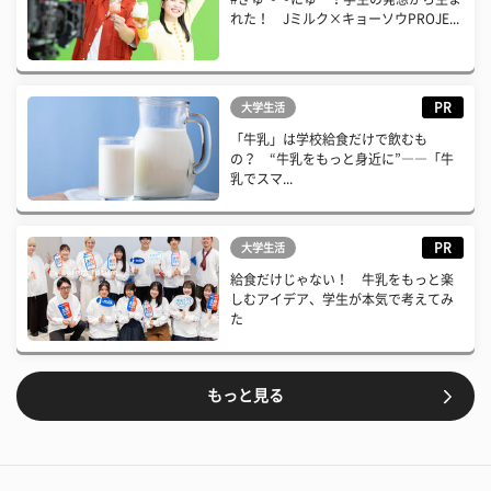
れた！ Jミルク×キョーソウPROJE...
PR
大学生活
「牛乳」は学校給食だけで飲むも
の？ “牛乳をもっと身近に”――「牛
乳でスマ...
PR
大学生活
給食だけじゃない！ 牛乳をもっと楽
しむアイデア、学生が本気で考えてみ
た
もっと見る