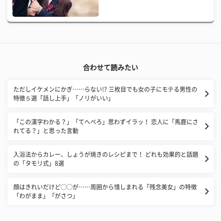
合わせて読みたい
ただしイケメンにかぎ……らない!? 三枚目でも女の子にモテる男性の
特徴５選「話し上手」「ノリがいい」
「この漢字わかる？」「てへぺろ」思わずイラッ！ 恋人に「馬鹿にさ
れてる？」と思った言動
入浴法からカレー、しょうが焼きのレシピまで！ どれも効果的と話題
の「タモリ式」8選
顔はきれいだけど◯◯が……周囲から惜しまれる「残念美女」の特徴
「わがまま」「がさつ」