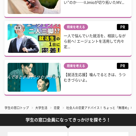
い”のか──IIJmioが切り拓いたMV...
PR
将来を考える
一人で悩んでいた就活を、相談しなが
ら前へ! エージェントを活用して内々
定...
PR
将来を考える
【就活生応援】噛んでるときは、うつ
むきづらいよ。
学生の窓口トップ
大学生活
恋愛
社会人の恋愛アドバイス！ ちょっと「無理め」な
学生の窓口会員になってきっかけを探そう！