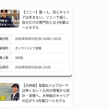
【ソニー】誰一人、同じキャリ
アは歩まない。ソニーで描く、
自分だけの専門性とは #先輩ロ
ールモデル
催日時
2026年08月19日(水) 16:00〜16:50
催場所
オンラインにて実施
集人数
300名
込締切
2026年08月19日(水) 15:00
【大林組】転勤&ジョブローテ
は怖くない！九州の現場から設
計・見積へ。大林組のキャリア
の広がり #先輩ロールモデル