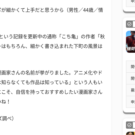
申
が細かくて上手だと思うから（男性／44歳／情
0巻という記録を更新中の通称「こち亀」の作者「秋
ーはもちろん、細かく書き込まれた下町の風景は
開
漫画家さんの名前が挙がりました。アニメ化やド
開
は知らなくても作品は知っている」という人もい
募
にこそ、自信を持っておすすめしたい漫画家さん
いね！
申
ズ調べ）