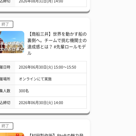
込締切
2026年08月31日(月) 14:00
終了
【商船三井】世界を動かす船の
裏側へ。チームで挑む機関士の
達成感とは？ #先輩ロールモデ
ル
催日時
2026年06月30日(火) 15:00〜15:50
催場所
オンラインにて実施
集人数
300名
込締切
2026年06月30日(火) 14:00
終了
【村田製作所】BtoBの魅力発