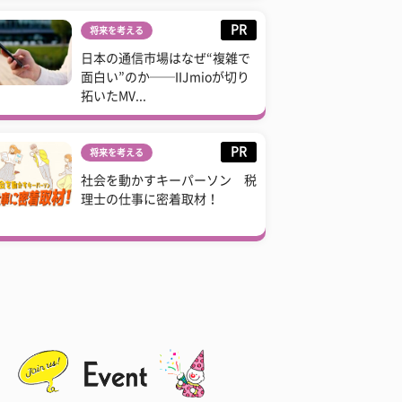
PR
将来を考える
日本の通信市場はなぜ“複雑で
面白い”のか──IIJmioが切り
拓いたMV...
PR
将来を考える
社会を動かすキーパーソン 税
理士の仕事に密着取材！