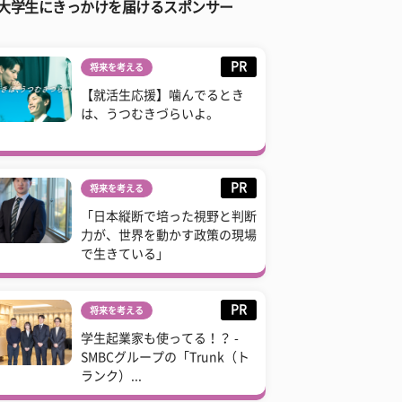
大学生にきっかけを届けるスポンサー
PR
将来を考える
【就活生応援】噛んでるとき
は、うつむきづらいよ。
PR
将来を考える
「日本縦断で培った視野と判断
力が、世界を動かす政策の現場
で生きている」
PR
将来を考える
学生起業家も使ってる！？ -
SMBCグループの「Trunk（ト
ランク）...