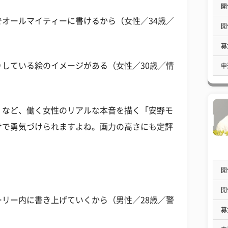
開
オールマイティーに書けるから（女性／34歳／
開
募
している絵のイメージがある（女性／30歳／情
申
」など、働く女性のリアルな本音を描く「安野モ
けで勇気づけられますよね。画力の高さにも定評
開
開
リー内に書き上げていくから（男性／28歳／警
募