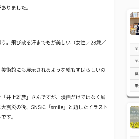
がありました。
う。飛び散る汗までもが美しい（女性／28歳／
開
開
、美術館にも展示されるような絵もすばらしいの
募
申
た「井上雄彦」さんですが、漫画だけではなく展
震災の後、SNSに「smile」と題したイラスト
ろです。