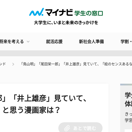
将来を考える
就活応援
新社会人準備
学割
ンド
「鳥山明」「尾田栄一郎」「井上雄彦」見ていて、「絵のセンスある
学
郎」「井上雄彦」見ていて、
体
」と思う漫画家は？
き
学
あとで読む