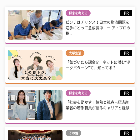
PR
将来を考える
ピンチはチャンス！日本の物流問題を
逆手にとって急成長中 ー ア・プロの
挑...
PR
大学生活
「気づいたら課金!?」ネットに潜む“ダ
ークパターン”て、知ってる？
PR
将来を考える
「社会を動かす」情熱と視点 - 経済産
業省の若手職員が語るキャリアと経験
PR
その他