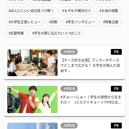
#ほんとにいい会社見つけ隊！
#もやもや解決ゼミ
#お金の授業
#大学生正直レビュー
#診断
#学生インタビュー
#特集企画
#恋愛特集
#学生の君に伝えたい３つのこと
PR
大学生活
【チーズ好き必見】ブッラータチーズ
でどこまで広がる？ 大学生が挑んだ自
由す...
PR
大学生活
#ぎゅ〜〜にゅー！学生の発想から生ま
れた！ Jミルク×キョーソウPROJE...
PR
大学生活