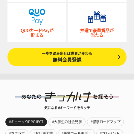
QUOカードPayが
抽選で豪華賞品が
貯まる
当たる
一歩を踏み出せば世界が変わる
無料会員登録
気になる #キーワード をタッチ
#キョーソウPROJECT
#大学生の社会見学
#留学ロードマップ
#ガクラボ
#お仕事図鑑
#先輩ロールモデル
#プレゼント