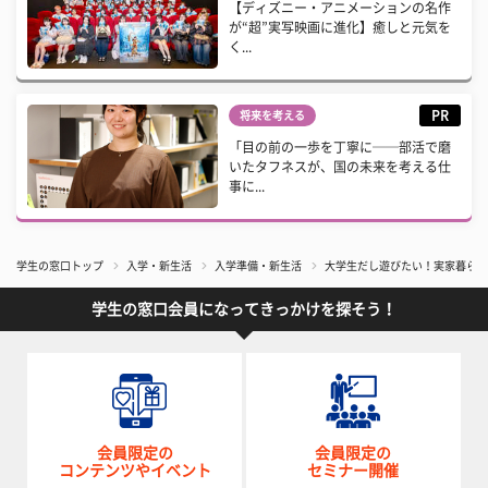
【ディズニー・アニメーションの名作
が“超”実写映画に進化】癒しと元気を
く...
PR
将来を考える
「目の前の一歩を丁寧に──部活で磨
いたタフネスが、国の未来を考える仕
事に...
学生の窓口トップ
入学・新生活
入学準備・新生活
大学生だし遊びたい！実家暮らし
学生の窓口会員になってきっかけを探そう！
会員限定の
会員限定の
コンテンツやイベント
セミナー開催