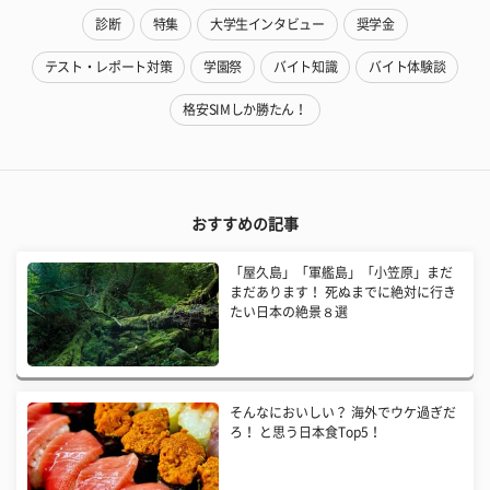
診断
特集
大学生インタビュー
奨学金
テスト・レポート対策
学園祭
バイト知識
バイト体験談
格安SIMしか勝たん！
おすすめの記事
「屋久島」「軍艦島」「小笠原」まだ
まだあります！ 死ぬまでに絶対に行き
たい日本の絶景８選
そんなにおいしい？ 海外でウケ過ぎだ
ろ！ と思う日本食Top5！