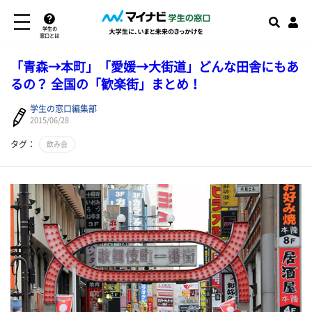
学生の
窓口とは
「青森→本町」「愛媛→大街道」どんな田舎にもあ
るの？ 全国の「歓楽街」まとめ！
学生の窓口編集部
2015/06/28
タグ：
飲み会