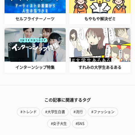
セルフライナーノーツ
もやもや解決ゼミ
インターンシップ特集
すれみの大学生あるある
この記事に関連するタグ
#トレンド
#大学生白書
#流行
#ファッション
#女子大生
#SNS