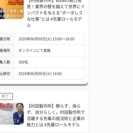
【村田製作所】BtoBの魅力発
見！業界の壁を越えて世界にイ
ンパクトを与える“ボーダレス
な仕事”とは #先輩ロールモデ
ル
催日時
2026年06月09日(火) 15:00〜16:00
催場所
オンラインにて実施
集人数
300名
込締切
2026年06月09日(火) 14:00
終了
【村田製作所】飾らず、偽ら
ず、自分らしく。村田製作所で
活躍する先輩の就活術と企業の
魅力とは #先輩ロールモデル