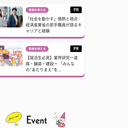
PR
将来を考える
「社会を動かす」情熱と視点 -
経済産業省の若手職員が語るキ
ャリアと経験
PR
将来を考える
【就活生必見】業界研究ー道
路・舗装・建設ー 「みんな
の“あたりまえ”を...