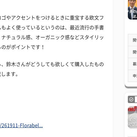
ゴやアクセントをつけるときに重宝する欧文フ
んもよく使っているというのは、最近流行の手書
、ナチュラル感、オーガニック感などスタイリッ
開
るのがポイントです！
開
、鈴木さんがどうしても欲しくて購入したもの
募
載します。
申
。
/261911-Florabel...