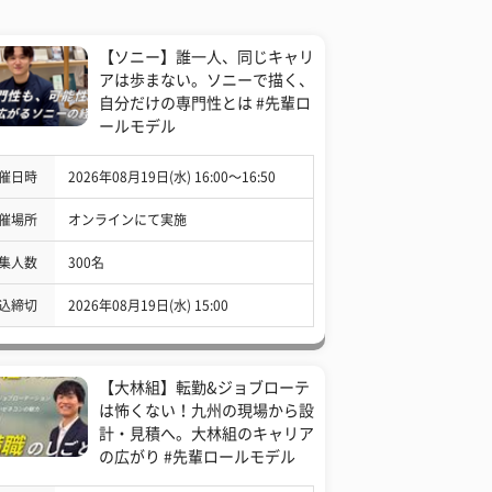
【ソニー】誰一人、同じキャリ
アは歩まない。ソニーで描く、
自分だけの専門性とは #先輩ロ
ールモデル
催日時
2026年08月19日(水) 16:00〜16:50
催場所
オンラインにて実施
集人数
300名
込締切
2026年08月19日(水) 15:00
【大林組】転勤&ジョブローテ
は怖くない！九州の現場から設
計・見積へ。大林組のキャリア
の広がり #先輩ロールモデル