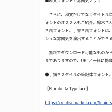
■欧文フォントで雰囲気アップ！
さらに、和文だけでなくタイトルロ
ォントのオススメもご紹介。鈴木さ
き風フォント。手書き風フォントは
シュな雰囲気を演出することができ
無料でダウンロード可能なものから
までありますので、URLと一緒に掲
●手描きスタイルの筆記体フォント
【Florabella Typeface】
https://creativemarket.com/Seniors