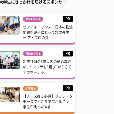
大学生にきっかけを届けるスポンサー
PR
将来を考える
ピンチはチャンス！日本の物流
問題を逆手にとって急成長中
ー ア・プロの挑...
PR
将来を考える
新卒社員の3年以内の離職率約
4% インフラを“錆び”から守る
ナカボーテッ...
PR
大学生活
【チーズ好き必見】ブッラータ
チーズでどこまで広がる？ 大
学生が挑んだ自由...