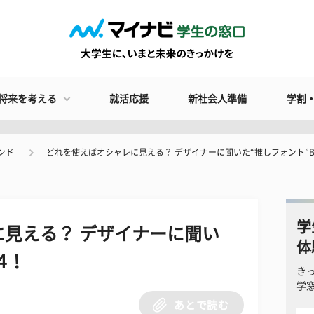
将来を考える
就活応援
新社会人準備
学割
ンド
どれを使えばオシャレに見える？ デザイナーに聞いた“推しフォント”B
学
見える？ デザイナーに聞い
体
４！
き
学
あとで読む