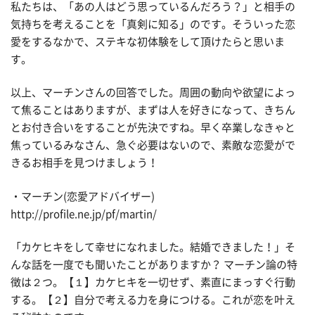
私たちは、「あの人はどう思っているんだろう？」と相手の
気持ちを考えることを「真剣に知る」のです。そういった恋
愛をするなかで、ステキな初体験をして頂けたらと思いま
す。
以上、マーチンさんの回答でした。周囲の動向や欲望によっ
て焦ることはありますが、まずは人を好きになって、きちん
とお付き合いをすることが先決ですね。早く卒業しなきゃと
焦っているみなさん、急ぐ必要はないので、素敵な恋愛がで
きるお相手を見つけましょう！
・マーチン(恋愛アドバイザー)
http://profile.ne.jp/pf/martin/
「カケヒキをして幸せになれました。結婚できました！」そ
んな話を一度でも聞いたことがありますか？ マーチン論の特
徴は２つ。【１】カケヒキを一切せず、素直にまっすぐ行動
する。【２】自分で考える力を身につける。これが恋を叶え