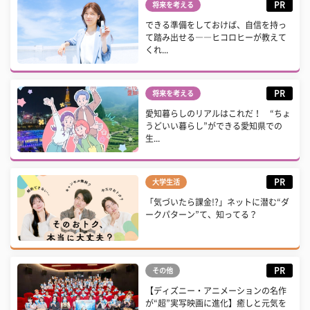
PR
将来を考える
できる準備をしておけば、自信を持っ
て踏み出せる――ヒコロヒーが教えて
くれ...
PR
将来を考える
愛知暮らしのリアルはこれだ！ “ちょ
うどいい暮らし”ができる愛知県での
生...
PR
大学生活
「気づいたら課金!?」ネットに潜む“ダ
ークパターン”て、知ってる？
PR
その他
【ディズニー・アニメーションの名作
が“超”実写映画に進化】癒しと元気を