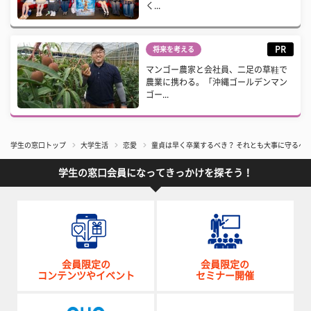
く...
PR
将来を考える
マンゴー農家と会社員、二足の草鞋で
農業に携わる。「沖縄ゴールデンマン
ゴー...
学生の窓口トップ
大学生活
恋愛
童貞は早く卒業するべき？ それとも大事に守るべ
学生の窓口会員になってきっかけを探そう！
会員限定の
会員限定の
コンテンツやイベント
セミナー開催