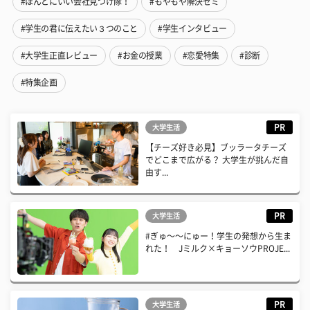
#ほんとにいい会社見つけ隊！
#もやもや解決ゼミ
#学生の君に伝えたい３つのこと
#学生インタビュー
#大学生正直レビュー
#お金の授業
#恋愛特集
#診断
#特集企画
PR
大学生活
【チーズ好き必見】ブッラータチーズ
でどこまで広がる？ 大学生が挑んだ自
由す...
PR
大学生活
#ぎゅ〜〜にゅー！学生の発想から生ま
れた！ Jミルク×キョーソウPROJE...
PR
大学生活