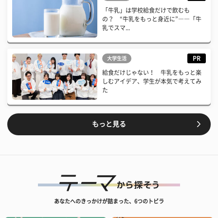
「牛乳」は学校給食だけで飲むも
の？ “牛乳をもっと身近に”――「牛
乳でスマ...
PR
大学生活
給食だけじゃない！ 牛乳をもっと楽
しむアイデア、学生が本気で考えてみ
た
もっと見る
あなたへのきっかけが詰まった、6つのトビラ