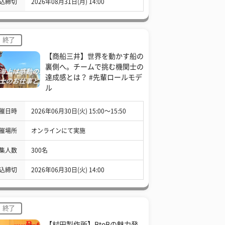
込締切
2026年08月31日(月) 14:00
終了
【商船三井】世界を動かす船の
裏側へ。チームで挑む機関士の
達成感とは？ #先輩ロールモデ
ル
催日時
2026年06月30日(火) 15:00〜15:50
催場所
オンラインにて実施
集人数
300名
込締切
2026年06月30日(火) 14:00
終了
【村田製作所】BtoBの魅力発