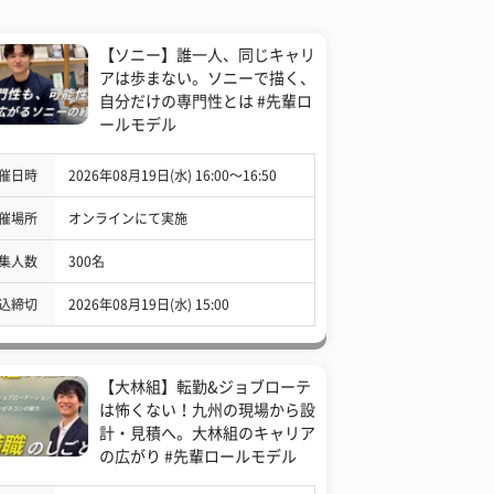
【ソニー】誰一人、同じキャリ
アは歩まない。ソニーで描く、
自分だけの専門性とは #先輩ロ
ールモデル
催日時
2026年08月19日(水) 16:00〜16:50
催場所
オンラインにて実施
集人数
300名
込締切
2026年08月19日(水) 15:00
【大林組】転勤&ジョブローテ
は怖くない！九州の現場から設
計・見積へ。大林組のキャリア
の広がり #先輩ロールモデル