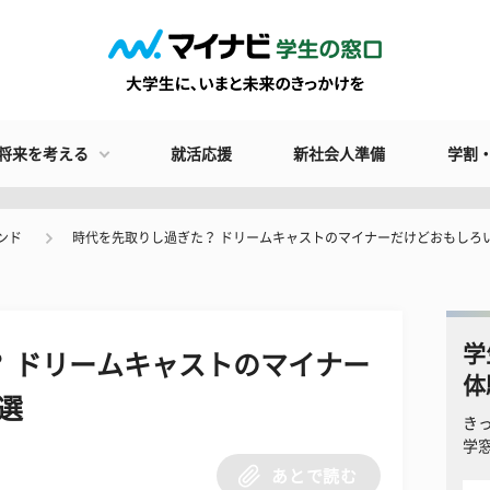
将来を考える
就活応援
新社会人準備
学割
ンド
時代を先取りし過ぎた？ ドリームキャストのマイナーだけどおもしろ
学
 ドリームキャストのマイナー
体
選
き
学
あとで読む