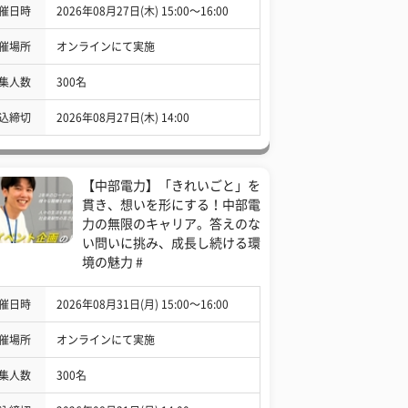
催日時
2026年08月27日(木) 15:00〜16:00
催場所
オンラインにて実施
集人数
300名
込締切
2026年08月27日(木) 14:00
【中部電力】「きれいごと」を
貫き、想いを形にする！中部電
力の無限のキャリア。答えのな
い問いに挑み、成長し続ける環
境の魅力 #
催日時
2026年08月31日(月) 15:00〜16:00
催場所
オンラインにて実施
集人数
300名