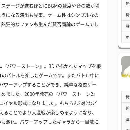
開
ステージが進むほどにBGMの速度や音の数が増
ようになる演出も見事。ゲーム性はシンプルなの
開
、熱狂的なファンも生んだ賛否両論のゲームでし
募
申
ーム『パワーストーン』。3Dで描かれたマップを縦
1のバトルを楽しむゲームです。またバトル中に
とパワーアップすることができ、純粋な格闘ゲー
めました。2000年発売の『パワーストーン2』
開
ロイヤル形式になりました。もちろん2対2など
開
増えることでより大混戦が楽しめるようになり、
募
いも激化。パワーアップしたキャラから一目散に