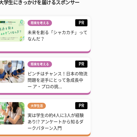
大学生にきっかけを届けるスポンサー
PR
将来を考える
未来を創る「シャカカチ」って
なんだ？
PR
将来を考える
ピンチはチャンス！日本の物流
問題を逆手にとって急成長中
ー ア・プロの挑...
PR
大学生活
実は学生の約4人に3人が経験
あり!? アンケートから知るダ
ークパターン入門