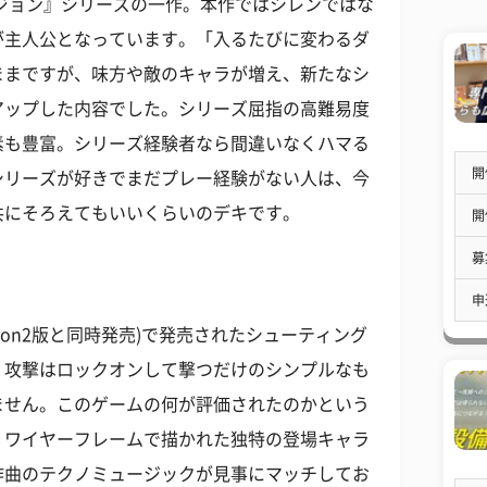
ンジョン』シリーズの一作。本作ではシレンではな
が主人公となっています。「入るたびに変わるダ
ままですが、味方や敵のキャラが増え、新たなシ
アップした内容でした。シリーズ屈指の高難易度
素も豊富。シリーズ経験者なら間違いなくハマる
開
シリーズが好きでまだプレー経験がない人は、今
共にそろえてもいいくらいのデキです。
開
募
申
tation2版と同時発売)で発売されたシューティング
、攻撃はロックオンして撃つだけのシンプルなも
ません。このゲームの何が評価されたのかという
。ワイヤーフレームで描かれた独特の登場キャラ
作曲のテクノミュージックが見事にマッチしてお