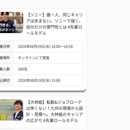
【ソニー】誰一人、同じキャリ
アは歩まない。ソニーで描く、
自分だけの専門性とは #先輩ロ
ールモデル
催日時
2026年08月19日(水) 16:00〜16:50
催場所
オンラインにて実施
集人数
300名
込締切
2026年08月19日(水) 15:00
【大林組】転勤&ジョブローテ
は怖くない！九州の現場から設
計・見積へ。大林組のキャリア
の広がり #先輩ロールモデル