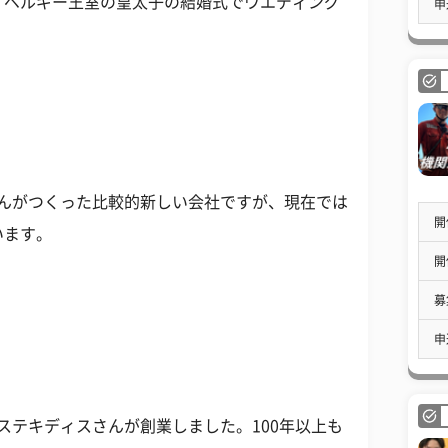
、ベルギー王室の皇太子の結婚式でウエディング
申
。
さんがつくった比較的新しい会社ですが、現在では
開
います。
開
募
申
ステキディスさんが創業しました。100年以上も