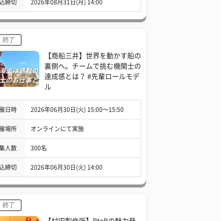
込締切
2026年08月31日(月) 14:00
終了
【商船三井】世界を動かす船の
裏側へ。チームで挑む機関士の
達成感とは？ #先輩ロールモデ
ル
催日時
2026年06月30日(火) 15:00〜15:50
催場所
オンラインにて実施
集人数
300名
込締切
2026年06月30日(火) 14:00
終了
【村田製作所】BtoBの魅力発