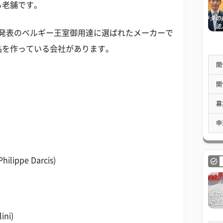
る老舗です。
5日発表のベルギー王室御用達に選ばれたメーカーで
品を作っている会社があります。
開
開
募
申
ppe Darcis)
ni)