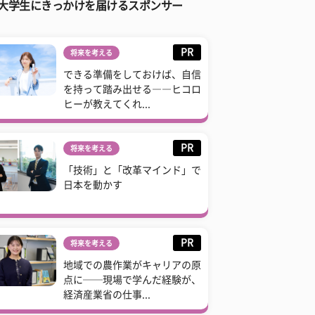
大学生にきっかけを届けるスポンサー
PR
将来を考える
できる準備をしておけば、自信
を持って踏み出せる――ヒコロ
ヒーが教えてくれ...
PR
将来を考える
「技術」と「改革マインド」で
日本を動かす
PR
将来を考える
地域での農作業がキャリアの原
点に──現場で学んだ経験が、
経済産業省の仕事...