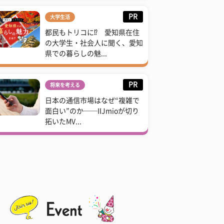
PR
大学生活
都民もトリコに⁉ 愛知県在住
の大学生・社会人に聞く、愛知
県での暮らしの魅...
PR
将来を考える
日本の通信市場はなぜ“複雑で
面白い”のか──IIJmioが切り
拓いたMV...