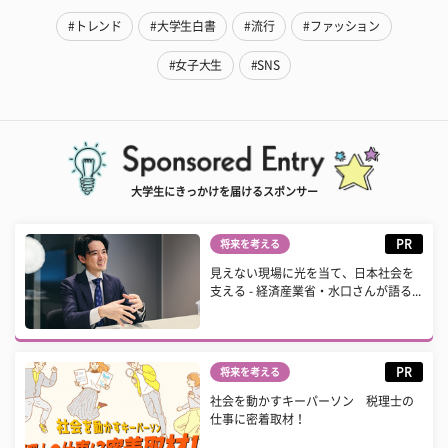
#トレンド
#大学生白書
#流行
#ファッション
#女子大生
#SNS
大学生にきっかけを届けるスポンサー
PR
将来を考える
見えない現場に光を当て、日本社会を
支える - 経済産業省・水口さんが語る...
PR
将来を考える
社会を動かすキーパーソン 税理士の
仕事に密着取材！