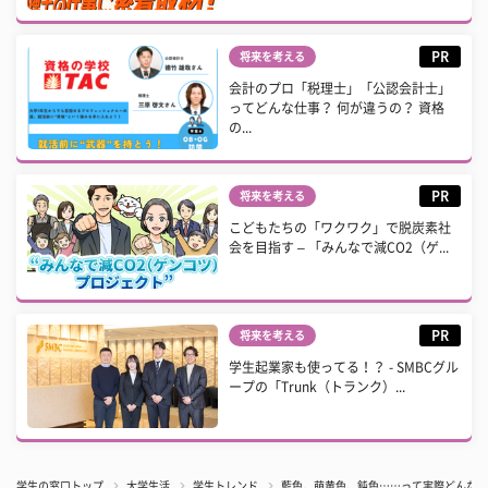
PR
将来を考える
会計のプロ「税理士」「公認会計士」
ってどんな仕事？ 何が違うの？ 資格
の...
PR
将来を考える
こどもたちの「ワクワク」で脱炭素社
会を目指す – 「みんなで減CO2（ゲ...
PR
将来を考える
学生起業家も使ってる！？ - SMBCグル
ープの「Trunk（トランク）...
学生の窓口トップ
大学生活
学生トレンド
藍色、萌黄色、鈍色……って実際どんな色