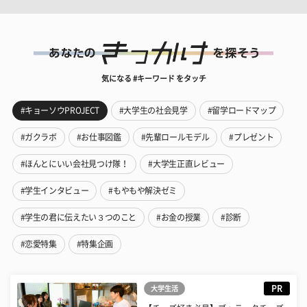
気になる #キーワード をタッチ
#キョーソウPROJECT
#大学生の社会見学
#留学ロードマップ
#ガクラボ
#お仕事図鑑
#先輩ロールモデル
#プレゼント
#ほんとにいい会社見つけ隊！
#大学生正直レビュー
#学生インタビュー
#もやもや解決ゼミ
#学生の君に伝えたい３つのこと
#お金の授業
#診断
#恋愛特集
#特集企画
PR
大学生活