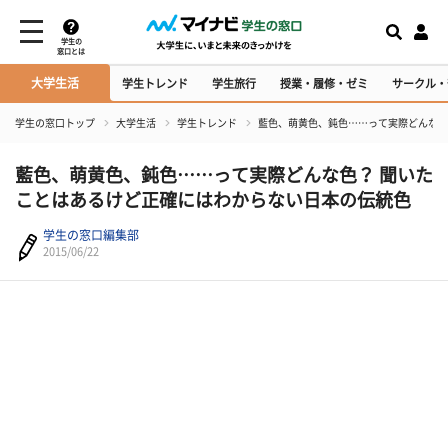
学生の
窓口とは
大学生活
学生トレンド
学生旅行
授業・履修・ゼミ
サークル・
学生の窓口トップ
大学生活
学生トレンド
藍色、萌黄色、鈍色……って実際どんな色
藍色、萌黄色、鈍色……って実際どんな色？ 聞いた
ことはあるけど正確にはわからない日本の伝統色
学生の窓口編集部
2015/06/22