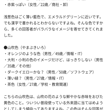
・赤紫っぽい（女性／22歳／商社・卸）
浅葱色はごく薄い藍色で、エメラルドグリーンに近いです。
でも漢字で書かれるとわからないですよね。そんな色ですか
ら、多くの回答者がバラバラなイメージを寄せてきてくれま
した。
●山吹色（やまぶきいろ）
・オレンジのような色（男性／49歳／情報・IT）
・大判・小判の色のイメージだけど、はっきりしない（男性
／35歳／その他）
・ダークイエローかな？（男性／50歳／ソフトウェア）
・薄い緑？（男性／27歳／情報・IT）
・茶色（女性／27歳／学校・教育関連）
こちらの山吹色は、山吹の花のような鮮やかな赤味をおびた
黄色のこと。ついつい普段使っている外来語に当てはめよう
としてしまう傾向ってありますよね。この色はそんな回答が