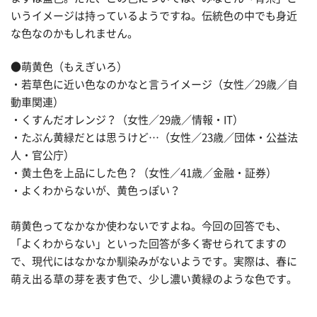
いうイメージは持っているようですね。伝統色の中でも身近
な色なのかもしれません。
●萌黄色（もえぎいろ）
・若草色に近い色なのかなと言うイメージ（女性／29歳／自
動車関連）
・くすんだオレンジ？（女性／29歳／情報・IT）
・たぶん黄緑だとは思うけど…（女性／23歳／団体・公益法
人・官公庁）
・黄土色を上品にした色？（女性／41歳／金融・証券）
・よくわからないが、黄色っぽい？
萌黄色ってなかなか使わないですよね。今回の回答でも、
「よくわからない」といった回答が多く寄せられてますの
で、現代にはなかなか馴染みがないようです。実際は、春に
萌え出る草の芽を表す色で、少し濃い黄緑のような色です。