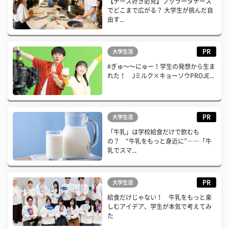
【チーズ好き必見】ブッラータチーズ
でどこまで広がる？ 大学生が挑んだ自
由す...
PR
大学生活
#ぎゅ〜〜にゅー！学生の発想から生ま
れた！ Jミルク×キョーソウPROJE...
PR
大学生活
「牛乳」は学校給食だけで飲むも
の？ “牛乳をもっと身近に”――「牛
乳でスマ...
PR
大学生活
給食だけじゃない！ 牛乳をもっと楽
しむアイデア、学生が本気で考えてみ
た