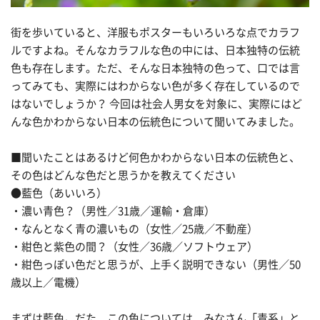
街を歩いていると、洋服もポスターもいろいろな点でカラフ
ルですよね。そんなカラフルな色の中には、日本独特の伝統
色も存在します。ただ、そんな日本独特の色って、口では言
ってみても、実際にはわからない色が多く存在しているので
はないでしょうか？ 今回は社会人男女を対象に、実際にはど
んな色かわからない日本の伝統色について聞いてみました。
■聞いたことはあるけど何色かわからない日本の伝統色と、
その色はどんな色だと思うかを教えてください
●藍色（あいいろ）
・濃い青色？（男性／31歳／運輸・倉庫）
・なんとなく青の濃いもの（女性／25歳／不動産）
・紺色と紫色の間？（女性／36歳／ソフトウェア）
・紺色っぽい色だと思うが、上手く説明できない（男性／50
歳以上／電機）
まずは藍色。だた、この色については、みなさん「青系」と