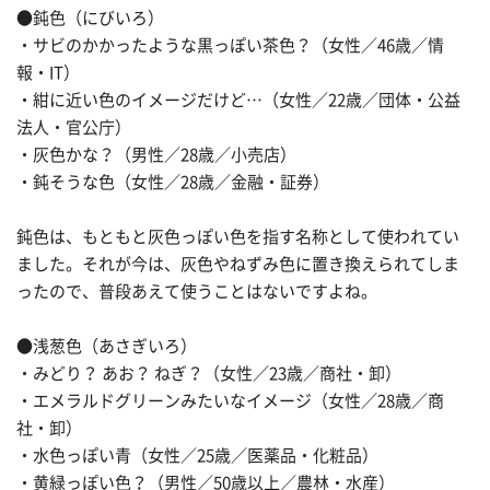
●鈍色（にびいろ）
・サビのかかったような黒っぽい茶色？（女性／46歳／情
報・IT）
・紺に近い色のイメージだけど…（女性／22歳／団体・公益
法人・官公庁）
・灰色かな？（男性／28歳／小売店）
・鈍そうな色（女性／28歳／金融・証券）
鈍色は、もともと灰色っぽい色を指す名称として使われてい
ました。それが今は、灰色やねずみ色に置き換えられてしま
ったので、普段あえて使うことはないですよね。
●浅葱色（あさぎいろ）
・みどり？ あお？ ねぎ？（女性／23歳／商社・卸）
・エメラルドグリーンみたいなイメージ（女性／28歳／商
社・卸）
・水色っぽい青（女性／25歳／医薬品・化粧品）
・黄緑っぽい色？（男性／50歳以上／農林・水産）