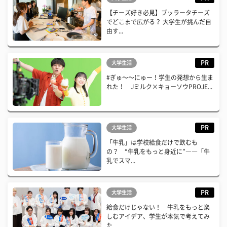
【チーズ好き必見】ブッラータチーズ
でどこまで広がる？ 大学生が挑んだ自
由す...
PR
大学生活
#ぎゅ〜〜にゅー！学生の発想から生ま
れた！ Jミルク×キョーソウPROJE...
PR
大学生活
「牛乳」は学校給食だけで飲むも
の？ “牛乳をもっと身近に”――「牛
乳でスマ...
PR
大学生活
給食だけじゃない！ 牛乳をもっと楽
しむアイデア、学生が本気で考えてみ
た