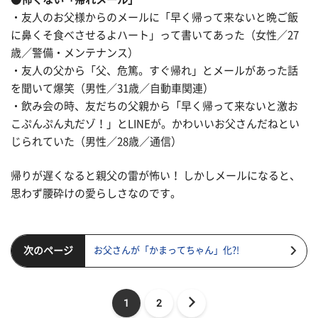
・友人のお父様からのメールに「早く帰って来ないと晩ご飯
に鼻くそ食べさせるよハート」って書いてあった（女性／27
歳／警備・メンテナンス）
・友人の父から「父、危篤。すぐ帰れ」とメールがあった話
を聞いて爆笑（男性／31歳／自動車関連）
・飲み会の時、友だちの父親から「早く帰って来ないと激お
こぷんぷん丸だゾ！」とLINEが。かわいいお父さんだねとい
じられていた（男性／28歳／通信）
帰りが遅くなると親父の雷が怖い！ しかしメールになると、
思わず腰砕けの愛らしさなのです。
次のページ
お父さんが「かまってちゃん」化?!
1
2