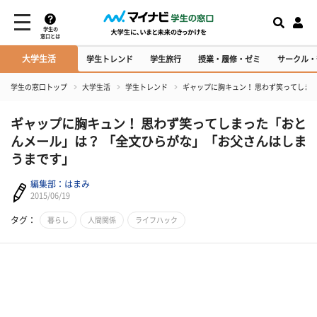
学生の
窓口とは
大学生活
学生トレンド
学生旅行
授業・履修・ゼミ
サークル・
学生の窓口トップ
大学生活
学生トレンド
​ギャップに胸キュン！ 思わず笑ってし
​ギャップに胸キュン！ 思わず笑ってしまった「おと
んメール」は？ 「全文ひらがな」「お父さんはしま
うまです」
編集部：はまみ
2015/06/19
タグ：
暮らし
人間関係
ライフハック