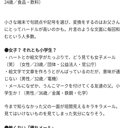
24歳／食品・飲料）
小さな端末で句読点や記号を選び、変換をするのはお父さん
にとってハードルが高いのかも。片言のような文面に毎回和
むという人多数。
●女子？ それとも小学生？
・ハートとか絵文字がたっぷりで、どう見ても女子メール
（笑）（女性／23歳／団体・公益法人・官公庁）
・絵文字で文章を作ろうとがんばっているのだが、意味が通
じない（男性／32歳／電機）
・メールになぜか、うんこマークを付けてくる友達の父。小
学生か！（男性／36歳／金属・鉄鋼・化学）
今まで知らなかった父の一面が垣間見えるキラキラメール。
見てはいけないものを見てしまった気分になりそう。
●怖くない「帰れメール」