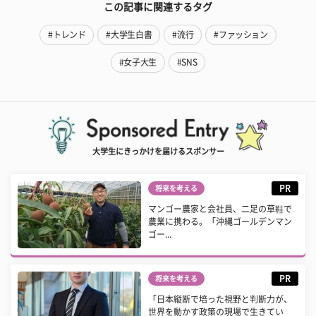
この記事に関連するタグ
#トレンド
#大学生白書
#流行
#ファッション
#女子大生
#SNS
大学生にきっかけを届けるスポンサー
PR
将来を考える
マンゴー農家と会社員、二足の草鞋で
農業に携わる。「沖縄ゴールデンマン
ゴー...
PR
将来を考える
「日本縦断で培った視野と判断力が、
世界を動かす政策の現場で生きてい