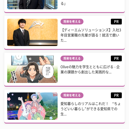
る」
PR
将来を考える
【ディーエムソリューションズ】入社3
年目営業職の先輩が語る！就活で磨い
た...
PR
将来を考える
Oliveの魅力を学生とともに広げる - 企
業の課題から創出した実践的な...
PR
将来を考える
愛知暮らしのリアルはこれだ！ “ちょ
うどいい暮らし”ができる愛知県での
生...