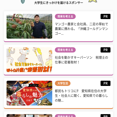
大学生にきっかけを届けるスポンサー
PR
将来を考える
マンゴー農家と会社員、二足の草鞋で
農業に携わる。「沖縄ゴールデンマン
ゴー...
PR
将来を考える
社会を動かすキーパーソン 税理士の
仕事に密着取材！
PR
大学生活
都民もトリコに⁉ 愛知県在住の大学
生・社会人に聞く、愛知県での暮らし
の魅...
PR
将来を考える