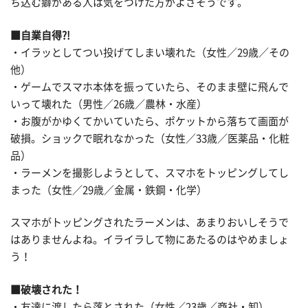
ち込む癖がある人は気をつけた方がよさそうです。
■自業自得?!
・イラッとしてつい投げてしまい壊れた（女性／29歳／その
他）
・ゲームでスマホ本体を振っていたら、そのまま壁に飛んで
いって壊れた（男性／26歳／農林・水産）
・お腹がかゆくてかいていたら、ポケットから落ちて画面が
破損。ショックで眠れなかった（女性／33歳／医薬品・化粧
品）
・ラーメンを撮影しようとして、スマホをトッピングしてし
まった（女性／29歳／金属・鉄鋼・化学）
スマホがトッピングされたラーメンは、あまりおいしそうで
はありませんよね。イライラして物にあたるのはやめましょ
う！
■破壊された！
・友達に渡したら落とされた（女性／23歳／商社・卸）