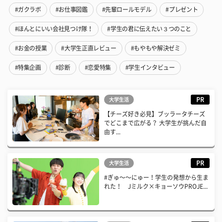
#ガクラボ
#お仕事図鑑
#先輩ロールモデル
#プレゼント
#ほんとにいい会社見つけ隊！
#学生の君に伝えたい３つのこと
#お金の授業
#大学生正直レビュー
#もやもや解決ゼミ
#特集企画
#診断
#恋愛特集
#学生インタビュー
PR
大学生活
【チーズ好き必見】ブッラータチーズ
でどこまで広がる？ 大学生が挑んだ自
由す...
PR
大学生活
#ぎゅ〜〜にゅー！学生の発想から生ま
れた！ Jミルク×キョーソウPROJE...