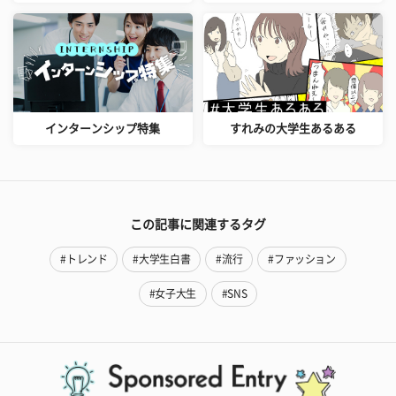
インターンシップ特集
すれみの大学生あるある
この記事に関連するタグ
#トレンド
#大学生白書
#流行
#ファッション
#女子大生
#SNS