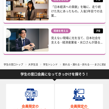
「日本経済への貢献」を軸に、走り続
けた先にあったもの。入省3年目での法
案...
PR
将来を考える
見えない現場に光を当て、日本社会を
支える - 経済産業省・水口さんが語る...
学生の窓口トップ
大学生活
学生トレンド
割れる・濡れる・折れる……まさに悲劇！
学生の窓口会員になってきっかけを探そう！
会員限定の
会員限定の