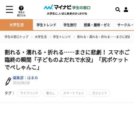
学生の
窓口とは
大学生活
学生トレンド
学生旅行
授業・履修・ゼミ
サークル・
学生の窓口トップ
大学生活
学生トレンド
割れる・濡れる・折れる……まさに悲劇！
割れる・濡れる・折れる……まさに悲劇！ スマホご
臨終の瞬間「子どものよだれで水没」「尻ポケット
でぺしゃんこ」
編集部：はまみ
2015/06/18
タグ：
ライフハック
暮らし
スマートフォン
ガジェット