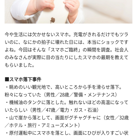
今や生活には欠かせないスマホ。充電がきれるだけでもツラ
いのに、なにかの拍子に壊れた日には、本当にショックです
よね。今回はそんな「スマホご臨終」の瞬間を調査。社会人
のみなさんが実際に目の当たりにしたスマホの最期を教えて
もらいました。
■スマホ落下事件
・眺めのいい観光地で、高いところから手を滑らせ落下。
粉々になっていた（男性／28歳／警備・メンテナンス）
・機械油のタンクに落とした。触れないほどの高温になって
いたらしい（男性／47歳／電力・ガス・石油）
・山で崖から落として、画面がグチャグチャに（女性／32歳
／ホテル・旅行・アミューズメント）
・原付運転中にスマホを落とし、画面にひびが入りすごい状