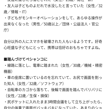
・友人は子どものよだれで水没したと言っていた（女性／32
歳／情報・IT）
・子どもがモンキーオペレーションをして、あらゆる操作が
出来なくなった（男性／50歳以上／団体・公益法人・官公
庁）
自分以外の人にスマホを破壊された人もいるようです。好奇
心旺盛な子どもにとって、携帯は恰好のおもちゃですよね。
■
踏んづけてペシャンコに
・線路に落とし、電車に踏まれた（女性／30歳／機械・精密
機器）
・車の座席に置いているのを忘れていて、お尻で画面を割っ
た知人（女性／32歳／ソフトウェア）
・自転車のカゴから落ちて、後輪で画面を踏んでバリバリに
（女性／22歳／生保・損保）
・尻ポケットに入れたまま3時間会議をして立ち上がったら、
自分の体重で画面がバッキバキになっていた。あまりのショ