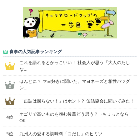
食事の人気記事ランキング
これを語れるとかっこいい！ 社会人が思う「大人のたし
な...
ほんとに？ マヨ好きに聞いた、マヨネーズと相性バツグ
ン...
「缶詰は腐らない！」はホント？ 缶詰協会に聞いてみた！
オゴリで高いものを頼む後輩どう思う？→ちょっとなら
4位
OK...
5位
九州人の愛する調味料「白だし」のヒミツ