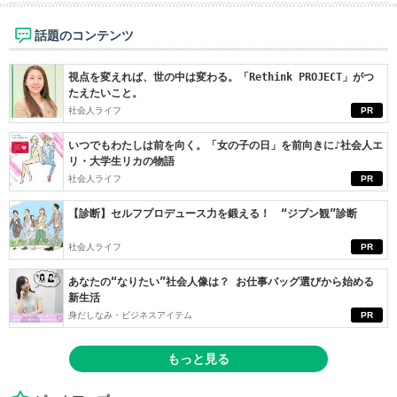
話題のコンテンツ
視点を変えれば、世の中は変わる。「Rethink PROJECT」がつ
たえたいこと。
社会人ライフ
PR
いつでもわたしは前を向く。「女の子の日」を前向きに♪社会人エ
リ・大学生リカの物語
社会人ライフ
PR
【診断】セルフプロデュース力を鍛える！ “ジブン観”診断
社会人ライフ
PR
あなたの“なりたい”社会人像は？ お仕事バッグ選びから始める
新生活
身だしなみ・ビジネスアイテム
PR
もっと見る