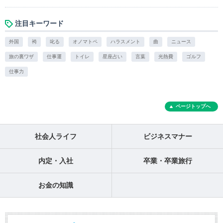
注目キーワード
外国
袴
叱る
オノマトペ
ハラスメント
曲
ニュース
旅の裏ワザ
仕事運
トイレ
星座占い
言葉
光熱費
ゴルフ
仕事力
ページトップへ
社会人ライフ
ビジネスマナー
内定・入社
卒業・卒業旅行
お金の知識