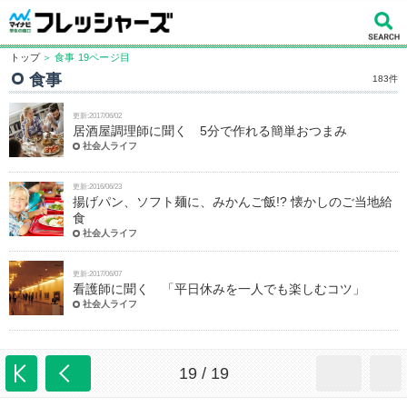
トップ
＞ 食事 19ページ目
食事
183件
更新:2017/06/02
居酒屋調理師に聞く 5分で作れる簡単おつまみ
社会人ライフ
更新:2016/06/23
揚げパン、ソフト麺に、みかんご飯!? 懐かしのご当地給
食
社会人ライフ
更新:2017/06/07
看護師に聞く 「平日休みを一人でも楽しむコツ」
社会人ライフ
19 / 19