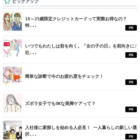
ピックアップ
18～25歳限定クレジットカードって実際お得なの？
特...
PR
いつでもわたしは前を向く。「女の子の日」を前向きに♪
社...
PR
簡単な診断で今のお疲れ度をチェック！
PR
ズボラ女子でもOKな美脚ケアって？
PR
入社後に家探しを始める人必見！ 一人暮らしの新しい選
択...
PR