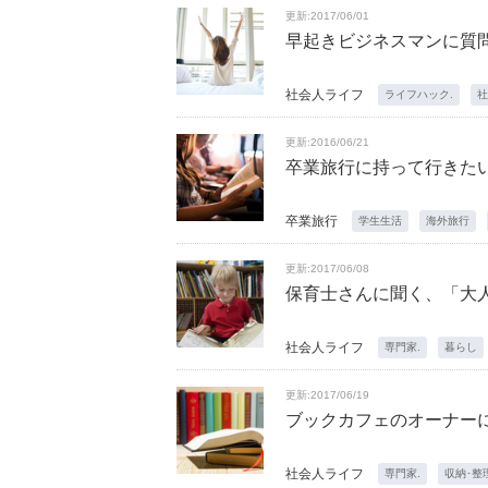
更新:2017/06/01
早起きビジネスマンに質
社会人ライフ
ライフハック.
社
更新:2016/06/21
卒業旅行に持って行きた
卒業旅行
学生生活
海外旅行
更新:2017/06/08
保育士さんに聞く、「大
社会人ライフ
専門家.
暮らし
更新:2017/06/19
ブックカフェのオーナー
社会人ライフ
専門家.
収納･整