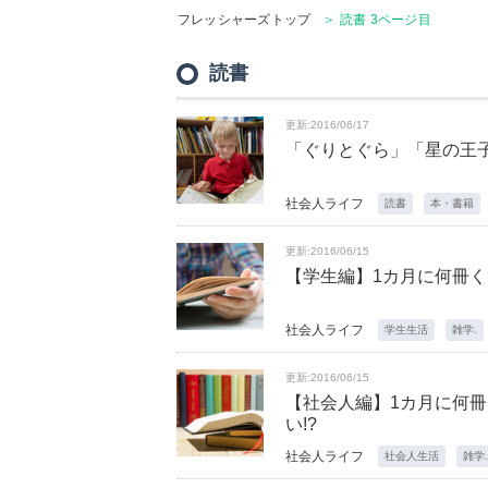
フレッシャーズトップ
＞ 読書 3ページ目
読書
更新:2016/06/17
「ぐりとぐら」「星の王子さ
社会人ライフ
読書
本・書籍
更新:2016/06/15
【学生編】1カ月に何冊く
社会人ライフ
学生生活
雑学.
更新:2016/06/15
【社会人編】1カ月に何冊
い!?
社会人ライフ
社会人生活
雑学.