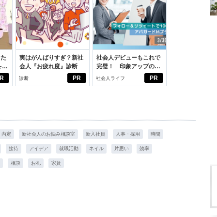
った
実はがんばりすぎ？新社
社会人デビューもこれで
をは
会人『お疲れ度』診断
完璧！ 印象アップのセ
ニオ
ルフプロデュース術
R
PR
PR
診断
社会人ライフ
適。
内定
新社会人のお悩み相談室
新入社員
人事・採用
時間
接待
アイデア
就職活動
ネイル
片思い
効率
相談
お礼
家賃