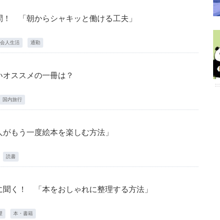
問！ 「朝からシャキッと働ける工夫」
会人生活
通勤
いオススメの一冊は？
国内旅行
人がもう一度絵本を楽しむ方法」
読書
に聞く！ 「本をおしゃれに整理する方法」
理
本・書籍