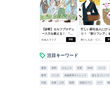
【診断】セルフプロデュ
忙しい新社会人にぴ
ース力を鍛える！ “ジ
り！ 「朝リフレア」
ブン観”診断
じめよう。しっかり
PR
P
社会人ライフ
身だしなみ・ビジネ
イケアして24時間快
スアイテム
注目キーワード
書類
資料
おもしろ
営業
SNS
ドレス
教育
マンガ
金融業界のトレンド
使えるフレーズ
写真
先輩・上司
指導
芸能サプリ
ケア
靴