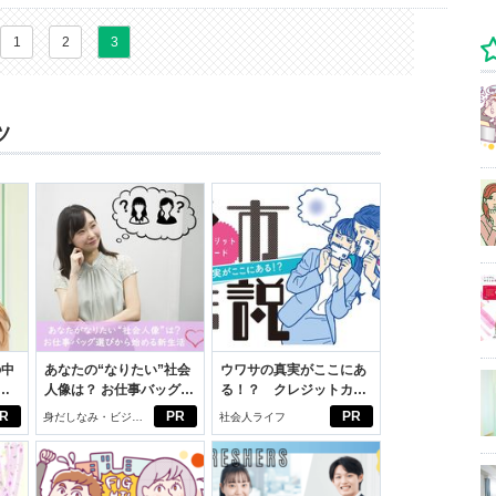
1
2
3
ツ
の中
あなたの“なりたい”社会
ウワサの真実がここにあ
人像は？ お仕事バッグ選
る！？ クレジットカー
えた
びから始める新生活
ドの都市伝説
R
PR
PR
身だしなみ・ビジネ
社会人ライフ
スアイテム