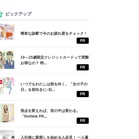
ピックアップ
簡単な診断で今のお疲れ度をチェック！
PR
18～25歳限定クレジットカードって実際
お得なの？ 特...
PR
いつでもわたしは前を向く。「女の子の
日」を前向きに♪社...
PR
視点を変えれば、世の中は変わる。
「Rethink PR...
PR
入社後に家探しを始める人必見！ 一人暮