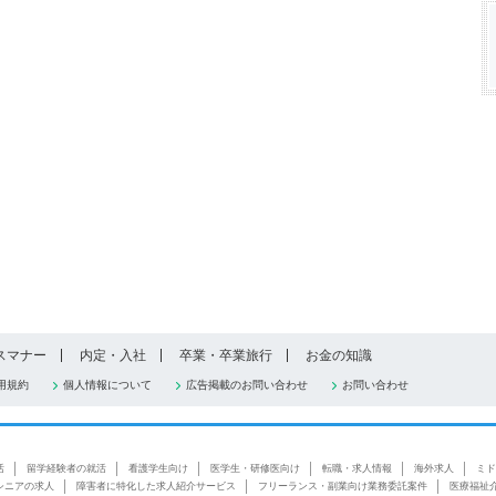
スマナー
内定・入社
卒業・卒業旅行
お金の知識
用規約
個人情報について
広告掲載のお問い合わせ
お問い合わせ
活
留学経験者の就活
看護学生向け
医学生・研修医向け
転職・求人情報
海外求人
ミド
シニアの求人
障害者に特化した求人紹介サービス
フリーランス・副業向け業務委託案件
医療福祉