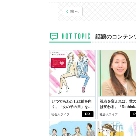
前へ
話題のコンテン
いつでもわたしは前を向
視点を変えれば、世
く。「女の子の日」を前
は変わる。「Rethink
向きに♪社会人エリ・大
PROJECT」がつた
PR
P
社会人ライフ
社会人ライフ
学生リカの物語
いこと。