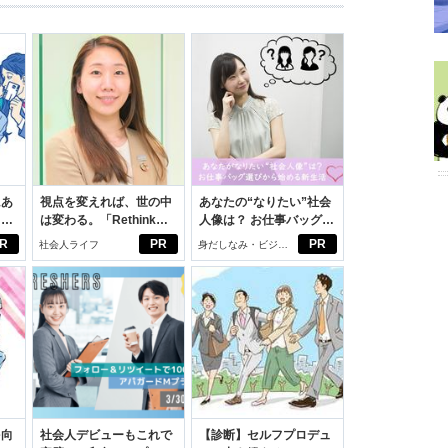
にあ
視点を変えれば、世の中
あなたの“なりたい”社会
カー
は変わる。「Rethink
人像は？ お仕事バッグ選
PROJECT」がつたえた
びから始める新生活
R
PR
PR
社会人ライフ
身だしなみ・ビジネ
いこと。
スアイテム
を向
社会人デビューもこれで
【診断】セルフプロデュ