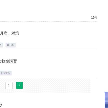
12件
5月病」対策
人
暮らし
の救命講習
トラブル
1
2
ツ