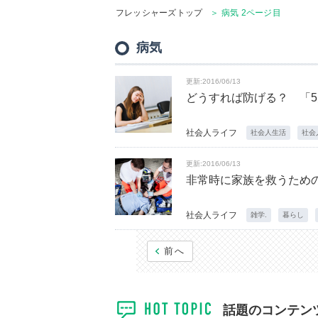
フレッシャーズトップ
＞ 病気 2ページ目
病気
更新:2016/06/13
どうすれば防げる？ 「
社会人ライフ
社会人生活
社会
更新:2016/06/13
非常時に家族を救うため
社会人ライフ
雑学.
暮らし
前へ
話題のコンテン