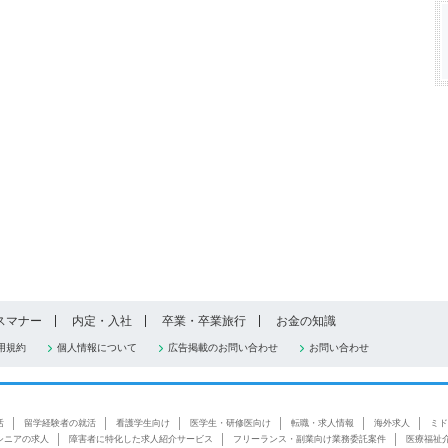
スマナー
内定・入社
卒業・卒業旅行
お金の知識
用規約
個人情報について
広告掲載のお問い合わせ
お問い合わせ
活
留学経験者の就活
看護学生向け
医学生・研修医向け
転職・求人情報
海外求人
ミド
シニアの求人
障害者に特化した求人紹介サービス
フリーランス・副業向け業務委託案件
医療福祉