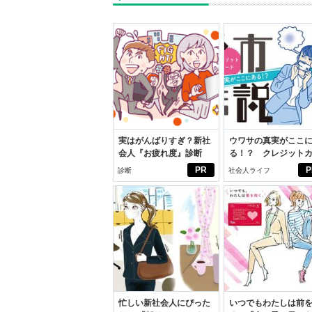
実はがんばりすぎ？新社
ウワサの真実がここ
会人『お疲れ度』診断
る！？ クレジット
ドの都市伝説
PR
P
診断
社会人ライフ
忙しい新社会人にぴった
いつでもわたしは前