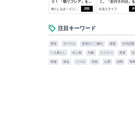
り！ 「朝リフレア」をは
く。「女の子の日」
じめよう。しっかりニオ
向きに♪社会人エリ・
PR
P
身だしなみ・ビジネ
社会人ライフ
イケアして24時間快適。
学生リカの物語
スアイテム
注目キーワード
異性
サークル
若者の〇〇離れ
接客
社内恋愛
一人暮らし
出し物
印象
レジャー
若者
社
研修
税金
メール
失敗
お酒
資料
香