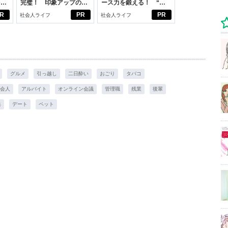
を前
完璧！ 印象アップのセ
ース力を鍛える！ “ジ
大
ルフプロデュース術
ブン観”診断
R
PR
PR
社会人ライフ
社会人ライフ
グルメ
引っ越し
二日酔い
おごり
タバコ
会人
アルバイト
オンライン会議
管理職
残業
後輩
典
デート
ペット