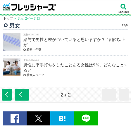
トップ
＞ 男女 2ページ目
男女
12件
更新:2018/07/13
給与で男性と差がついていると思いますか？ 4割位以上
が「
給料・年収
更新:2018/07/30
男性に平手打ちをしたことある女性は9％。どんなことす
ると
社会人ライフ
2 / 2