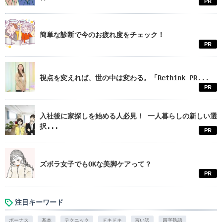
PR
簡単な診断で今のお疲れ度をチェック！
PR
視点を変えれば、世の中は変わる。「Rethink PR...
PR
入社後に家探しを始める人必見！ 一人暮らしの新しい選
択...
PR
ズボラ女子でもOKな美脚ケアって？
PR
注目キーワード
ボーナス
基本
テクニック
ドキドキ
言い訳
四字熟語