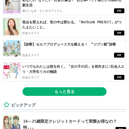
あなたの“なりたい”社会人像は？ お仕事バッグ選びから始める
新生活
身だしなみ・ビジネスアイテム
PR
視点を変えれば、世の中は変わる。「Rethink PROJECT」がつ
たえたいこと。
社会人ライフ
PR
【診断】セルフプロデュース力を鍛える！ “ジブン観”診断
社会人ライフ
PR
いつでもわたしは前を向く。「女の子の日」を前向きに♪社会人エ
リ・大学生リカの物語
社会人ライフ
PR
もっと見る
ピックアップ
18～25歳限定クレジットカードって実際お得なの？
特...