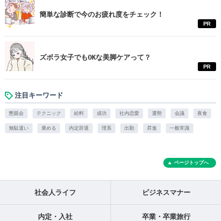
簡単な診断で今のお疲れ度をチェック！
PR
ズボラ女子でもOKな美脚ケアって？
PR
注目キーワード
懇親会
テクニック
給料
成功
社内恋愛
運勢
会議
夜食
無駄遣い
褒める
内定辞退
理系
出勤
昇進
一般常識
ページトップへ
社会人ライフ
ビジネスマナー
内定・入社
卒業・卒業旅行