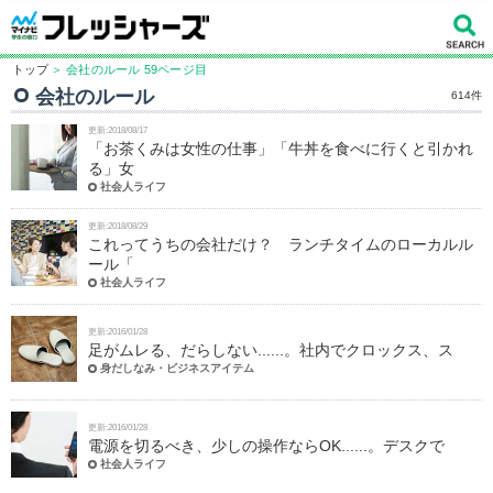
トップ
＞ 会社のルール 59ページ目
会社のルール
614件
更新:2018/08/17
「お茶くみは女性の仕事」「牛丼を食べに行くと引かれ
る」女
社会人ライフ
更新:2018/08/29
これってうちの会社だけ？ ランチタイムのローカルル
ール「
社会人ライフ
更新:2016/01/28
足がムレる、だらしない......。社内でクロックス、ス
身だしなみ・ビジネスアイテム
更新:2016/01/28
電源を切るべき、少しの操作ならOK......。デスクで
社会人ライフ