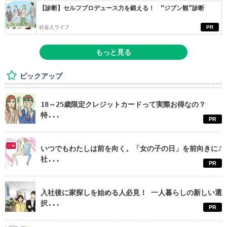
【診断】セルフプロデュース力を鍛える！ “ジブン観”診断
社会人ライフ
PR
もっと見る
ピックアップ
18～25歳限定クレジットカードって実際お得なの？
特...
PR
いつでもわたしは前を向く。「女の子の日」を前向きに♪
社...
PR
入社後に家探しを始める人必見！ 一人暮らしの新しい選
択...
PR