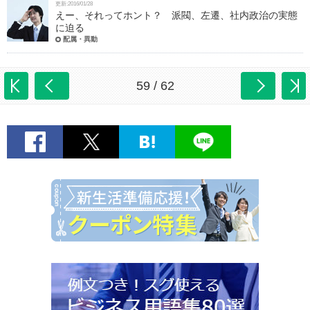
更新:2016/01/28
えー、それってホント？ 派閥、左遷、社内政治の実態
に迫る
配属・異動
59 / 62