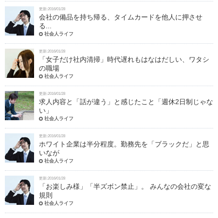
更新:2016/01/28
会社の備品を持ち帰る、タイムカードを他人に押させ
る...
社会人ライフ
更新:2016/01/28
「女子だけ社内清掃」時代遅れもはなはだしい、ワタシ
の職場
社会人ライフ
更新:2016/01/28
求人内容と「話が違う」と感じたこと「週休2日制じゃな
い」
社会人ライフ
更新:2016/01/28
ホワイト企業は半分程度。勤務先を「ブラックだ」と思
いなが
社会人ライフ
更新:2016/01/28
「お楽しみ様」「半ズボン禁止」。 みんなの会社の変な
規則
社会人ライフ