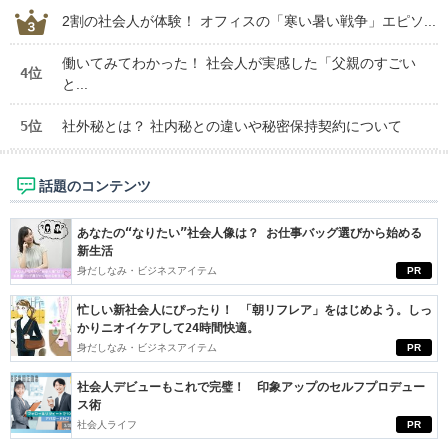
2割の社会人が体験！ オフィスの「寒い暑い戦争」エピソ...
働いてみてわかった！ 社会人が実感した「父親のすごい
4位
と...
5位
社外秘とは？ 社内秘との違いや秘密保持契約について
話題のコンテンツ
あなたの“なりたい”社会人像は？ お仕事バッグ選びから始める
新生活
身だしなみ・ビジネスアイテム
PR
忙しい新社会人にぴったり！ 「朝リフレア」をはじめよう。しっ
かりニオイケアして24時間快適。
身だしなみ・ビジネスアイテム
PR
社会人デビューもこれで完璧！ 印象アップのセルフプロデュー
ス術
社会人ライフ
PR