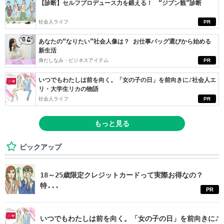
【診断】セルフプロデュース力を鍛える！ “ジブン観”診断
社会人ライフ
PR
あなたの“なりたい”社会人像は？ お仕事バッグ選びから始める
新生活
身だしなみ・ビジネスアイテム
PR
いつでもわたしは前を向く。「女の子の日」を前向きに♪社会人エ
リ・大学生リカの物語
社会人ライフ
PR
もっと見る
ピックアップ
18～25歳限定クレジットカードって実際お得なの？
特...
PR
いつでもわたしは前を向く。「女の子の日」を前向きに♪