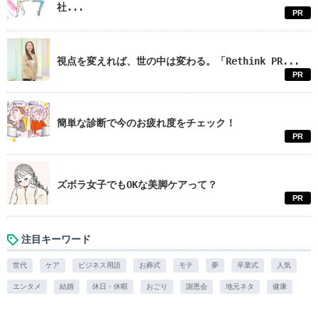
社...
PR
視点を変えれば、世の中は変わる。「Rethink PR...
PR
簡単な診断で今のお疲れ度をチェック！
PR
ズボラ女子でもOKな美脚ケアって？
PR
注目キーワード
世代
ケア
ビジネス用語
お葬式
モテ
夢
卒業式
人気
エンタメ
結婚
休日・休暇
おごり
謝恩会
地元ネタ
健康