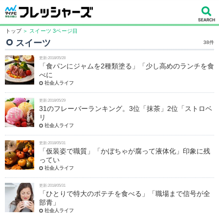
トップ
＞ スイーツ 3ページ目
スイーツ
38件
更新:2018/05/28
「食パンにジャムを2種類塗る」「少し高めのランチを食
べに
社会人ライフ
更新:2018/05/29
31のフレーバーランキング。3位「抹茶」2位「ストロベ
リ
社会人ライフ
更新:2018/05/31
「仮装姿で職質」「かぼちゃが腐って液体化」印象に残
ってい
社会人ライフ
更新:2018/05/31
「ひとりで特大のポテチを食べる」「職場まで信号が全
部青」
社会人ライフ