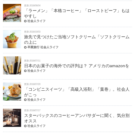
更新:2018/06/04
「ラーメン」「本格コーヒー」「ローストビーフ」もは
やすし
社会人ライフ
更新:2018/10/03
旅先で見つけたご当地ソフトクリーム「ソフトクリーム
の上に
卒業旅行 社会人ライフ
更新:2018/07/11
日本のお菓子の海外での評判は？ アメリカのamazonを
社会人ライフ
更新:2018/07/20
「コンビニスイーツ」「高級入浴剤」「葉巻」。社会人
がこっ
社会人ライフ
更新:2018/07/17
スターバックスのコーヒーアンバサダーに聞く、気分別
オスス
社会人ライフ