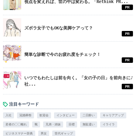
視点を変えれば、世の中は変わる。「Rethink PR...
PR
ズボラ女子でもOKな美脚ケアって？
PR
簡単な診断で今のお疲れ度をチェック！
PR
いつでもわたしは前を向く。「女の子の日」を前向きに♪
社...
PR
注目キーワード
入社
冠婚葬祭
歓迎会
インタビュー
二日酔い
キャリアアップ
若者の〇〇離れ
靴
兄弟・姉妹
目標
無駄遣い
イライラ
ビジネスマナー辞典
男女
世代ギャップ