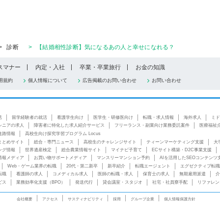
>
診断
>
【結婚相性診断】気になるあの人と幸せになれる？
スマナー
内定・入社
卒業・卒業旅行
お金の知識
用規約
個人情報について
広告掲載のお問い合わせ
お問い合わせ
活
留学経験者の就活
看護学生向け
医学生・研修医向け
転職・求人情報
海外求人
ミド
シニアの求人
障害者に特化した求人紹介サービス
フリーランス・副業向け業務委託案件
医療福祉
進路情報
高校生向け探究学習プログラム Locus
まとめサイト
総合・専門ニュース
高校生のチャレンジサイト
ティーンマーケティング支援
大
ング情報
世界遺産検定
総合農業情報サイト
マイナビ子育て
ECサイト構築・D2C事業支援
情報メディア
お買い物サポートメディア
マンスリーマンション予約
AIを活用したSEOコンテンツ
Web・ゲーム業界の転職
20代・第二新卒
新卒紹介
転職エージェント
エグゼクティブ転職
転職
看護師の求人
コメディカル求人
医師の転職・求人
保育士の求人
無期雇用派遣
介
ビス
業務効率化支援（BPO）
発送代行
貸会議室・スタジオ
社宅・社員寮手配
リファレン
会社概要
アクセス
サスティナビリティ
採用
グループ企業
個人情報保護方針