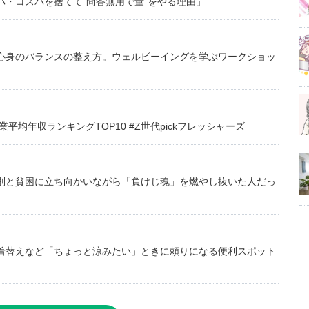
・コスパを捨てて“問答無用で量”をやる理由」
心身のバランスの整え方。ウェルビーイングを学ぶワークショッ
均年収ランキングTOP10 #Z世代pickフレッシャーズ
別と貧困に立ち向かいながら「負けじ魂」を燃やし抜いた人だっ
着替えなど「ちょっと涼みたい」ときに頼りになる便利スポット