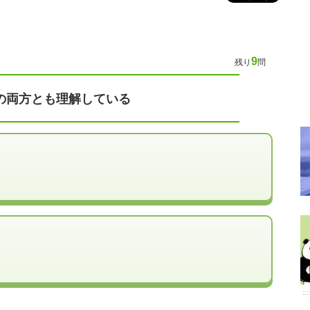
9
残り
問
の両方とも理解している