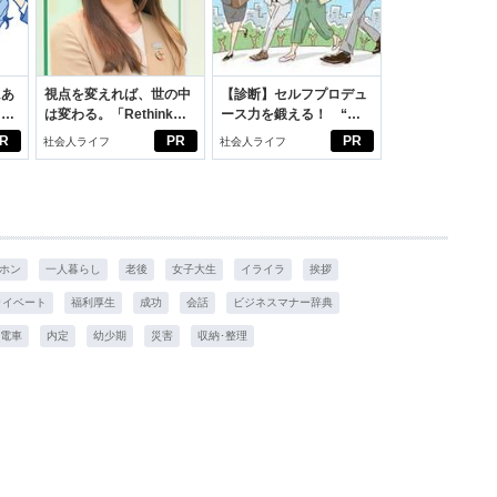
にあ
視点を変えれば、世の中
【診断】セルフプロデュ
カー
は変わる。「Rethink
ース力を鍛える！ “ジ
PROJECT」がつたえた
ブン観”診断
R
PR
PR
社会人ライフ
社会人ライフ
いこと。
ホン
一人暮らし
老後
女子大生
イライラ
挨拶
ライベート
福利厚生
成功
会話
ビジネスマナー辞典
電車
内定
幼少期
災害
収納･整理