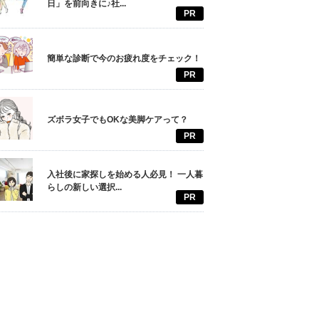
日」を前向きに♪社...
PR
簡単な診断で今のお疲れ度をチェック！
PR
ズボラ女子でもOKな美脚ケアって？
PR
入社後に家探しを始める人必見！ 一人暮
らしの新しい選択...
PR