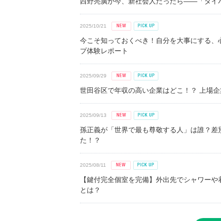
西野亮廣が今、新社会人だったら――「タイパ
2025/10/21
今こそ知っておくべき！自分を大事にする、
プ体験レポート
2025/09/29
世田谷区で年収の高い企業はどこ！？ 上場企業平
2025/09/13
孫正義が「世界で最も尊敬する人」は誰？差
た！？
2025/08/11
【鍵付完全個室を完備】外出先でシャワーや
とは？