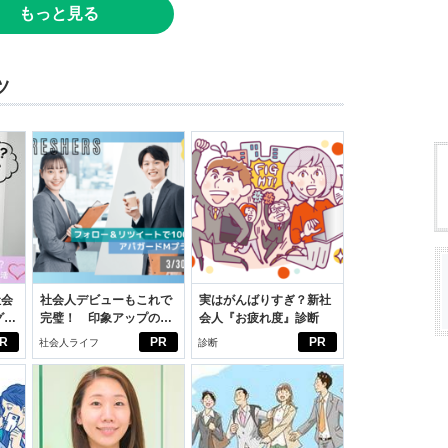
もっと見る
ツ
社会
社会人デビューもこれで
実はがんばりすぎ？新社
グ選
完璧！ 印象アップのセ
会人『お疲れ度』診断
ルフプロデュース術
R
PR
PR
社会人ライフ
診断