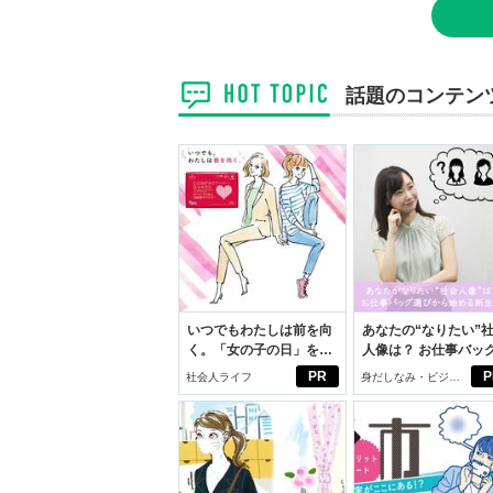
話題のコンテン
いつでもわたしは前を向
あなたの“なりたい”
く。「女の子の日」を前
人像は？ お仕事バッ
向きに♪社会人エリ・大
びから始める新生活
PR
P
社会人ライフ
身だしなみ・ビジネ
学生リカの物語
スアイテム