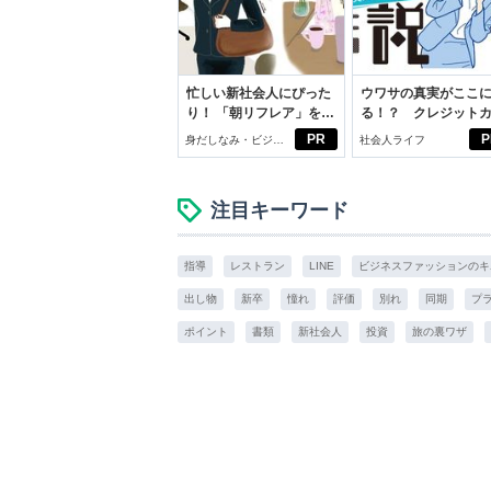
忙しい新社会人にぴった
ウワサの真実がここ
り！ 「朝リフレア」をは
る！？ クレジット
じめよう。しっかりニオ
ドの都市伝説
PR
P
身だしなみ・ビジネ
社会人ライフ
イケアして24時間快適。
スアイテム
注目キーワード
指導
レストラン
LINE
ビジネスファッションのキ
出し物
新卒
憧れ
評価
別れ
同期
プ
ポイント
書類
新社会人
投資
旅の裏ワザ