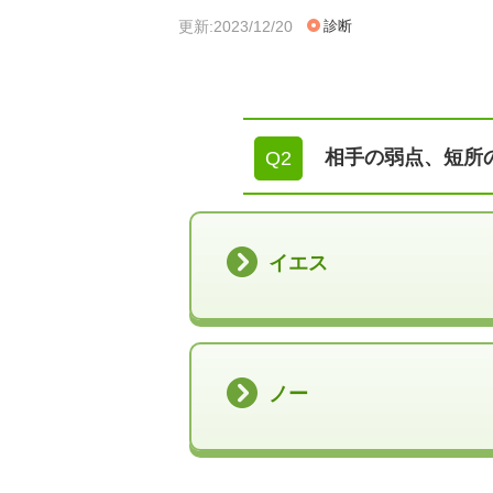
更新:2023/12/20
診断
相手の弱点、短所
Q2
イエス
ノー