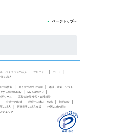
ページトップへ
ル・ハイクラスの求人
アルバイト
パート
介護の求人
学生活情報
働く女性の生活情報
雑誌・書籍・ソフト
My CareerStudy
My CareerID
支援ツール
高齢者施設検索・介護相談
会計士の転職
税理士の求人・転職
顧問紹介
護の求人
医療業界の経営支援
外国人材の紹介
スチェック