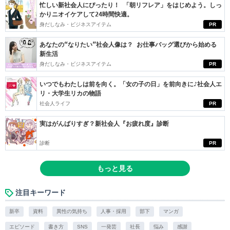
忙しい新社会人にぴったり！ 「朝リフレア」をはじめよう。しっ
かりニオイケアして24時間快適。
身だしなみ・ビジネスアイテム
PR
あなたの“なりたい”社会人像は？ お仕事バッグ選びから始める
新生活
身だしなみ・ビジネスアイテム
PR
いつでもわたしは前を向く。「女の子の日」を前向きに♪社会人エ
リ・大学生リカの物語
社会人ライフ
PR
実はがんばりすぎ？新社会人『お疲れ度』診断
診断
PR
もっと見る
注目キーワード
新卒
資料
異性の気持ち
人事・採用
部下
マンガ
エピソード
書き方
SNS
一発芸
社長
悩み
感謝