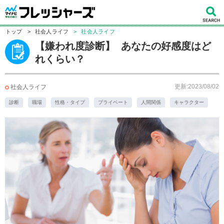
トップ
>
社会人ライフ
>
社会人ライフ
【嫌われ度診断】 あなたの好感度はど
れくらい？
更新:2023/08/02
社会人ライフ
診断
職場
性格・タイプ
プライベート
人間関係
キャラクター