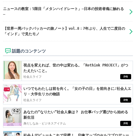
ニュースの教室：5限目「メタンハイドレート」―日本の技術者魂に触れる
―
【世界一周バックパッカーの旅ノート】vol.8：7年ぶり、人生で二度目の
「インド」で見たモノ
話題のコンテンツ
視点を変えれば、世の中は変わる。「Rethink PROJECT」がつ
たえたいこと。
社会人ライフ
PR
いつでもわたしは前を向く。「女の子の日」を前向きに♪社会人エ
リ・大学生リカの物語
社会人ライフ
PR
あなたの“なりたい”社会人像は？ お仕事バッグ選びから始める
新生活
身だしなみ・ビジネスアイテム
PR
社会人デビューもこれで完璧！ 印象アップのセルフプロデュー