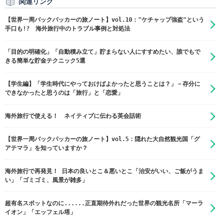
関連リンク
【世界一周バックパッカーの旅ノート】vol.10："ケチャップ強盗"という
手口も!? 海外旅行中のトラブル事例と対処法
「目的の明確化」「自動積み立て」貯まらない人にすすめたい、誰でもで
きる簡単な貯金テクニック5選
【学生編】「学生時代にやっておけばよかったと思うことは？」－存分に
できなかったと思うのは「旅行」と「恋愛」
海外旅行で使える！ ネイティブに伝わる英会話術
【世界一周バックパッカーの旅ノート】vol.5：隠れた大自然観光国「グ
アテマラ」を知っていますか？
海外旅行で再発見！ 日本の良いとこ＆悪いとこ「治安がいい、ご飯がうま
い」「ゴミゴミ、風景が雑多」
超有名スポットなのに......正直期待外れだった世界の観光名所「マーラ
イオン」「エッフェル塔」