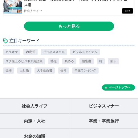
ス術
社会人ライフ
PR
もっと見る
注目キーワード
カラオケ
内定式
ビジネススキル
ビジネスアイテム
スグ使えるビジネス用語集
特撮
褒める
報告書
靴
部下
後悔
出し物
大学生白書
香り
卒旅ランキング
ページトップへ
社会人ライフ
ビジネスマナー
内定・入社
卒業・卒業旅行
お金の知識