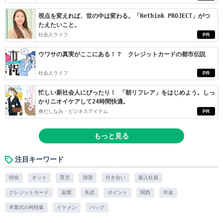
視点を変えれば、世の中は変わる。「Rethink PROJECT」がつ
たえたいこと。
社会人ライフ
PR
ウワサの真実がここにある！？ クレジットカードの都市伝説
社会人ライフ
PR
忙しい新社会人にぴったり！ 「朝リフレア」をはじめよう。しっ
かりニオイケアして24時間快適。
身だしなみ・ビジネスアイテム
PR
もっと見る
注目キーワード
特技
ネット
育児
清潔
付き合い
新入社員
クレジットカード
副業
失恋
ポイント
関西
年金
卒業式の袴特集
イケメン
バッグ