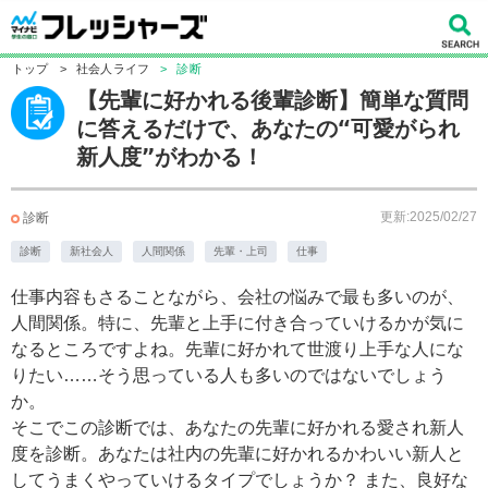
トップ
>
社会人ライフ
>
診断
【先輩に好かれる後輩診断】簡単な質問
に答えるだけで、あなたの“可愛がられ
新人度”がわかる！
更新:2025/02/27
診断
診断
新社会人
人間関係
先輩・上司
仕事
仕事内容もさることながら、会社の悩みで最も多いのが、
人間関係。特に、先輩と上手に付き合っていけるかが気に
なるところですよね。先輩に好かれて世渡り上手な人にな
りたい……そう思っている人も多いのではないでしょう
か。
そこでこの診断では、あなたの先輩に好かれる愛され新人
度を診断。あなたは社内の先輩に好かれるかわいい新人と
してうまくやっていけるタイプでしょうか？ また、良好な