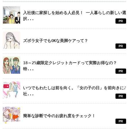
入社後に家探しを始める人必見！ 一人暮らしの新しい選
択...
PR
ズボラ女子でもOKな美脚ケアって？
PR
18～25歳限定クレジットカードって実際お得なの？
特...
PR
いつでもわたしは前を向く。「女の子の日」を前向きに♪
社...
PR
簡単な診断で今のお疲れ度をチェック！
PR