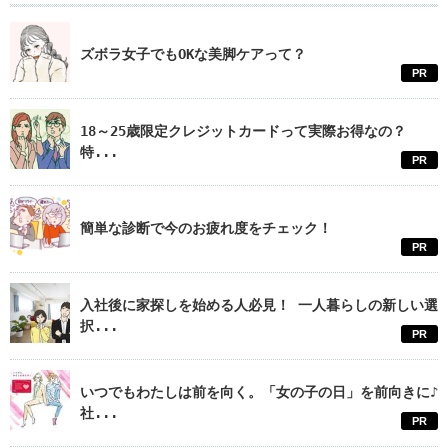
ズボラ女子でもOKな美脚ケアって？
PR
18～25歳限定クレジットカードって実際お得なの？
特...
PR
簡単な診断で今のお疲れ度をチェック！
PR
入社後に家探しを始める人必見！ 一人暮らしの新しい選
択...
PR
いつでもわたしは前を向く。「女の子の日」を前向きに♪
社...
PR