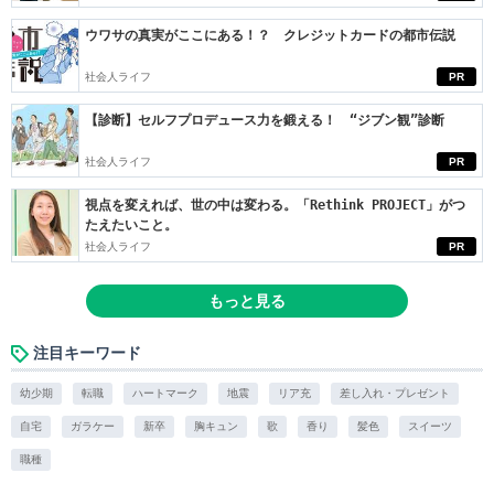
ウワサの真実がここにある！？ クレジットカードの都市伝説
社会人ライフ
PR
【診断】セルフプロデュース力を鍛える！ “ジブン観”診断
社会人ライフ
PR
視点を変えれば、世の中は変わる。「Rethink PROJECT」がつ
たえたいこと。
社会人ライフ
PR
もっと見る
注目キーワード
幼少期
転職
ハートマーク
地震
リア充
差し入れ・プレゼント
自宅
ガラケー
新卒
胸キュン
歌
香り
髪色
スイーツ
職種