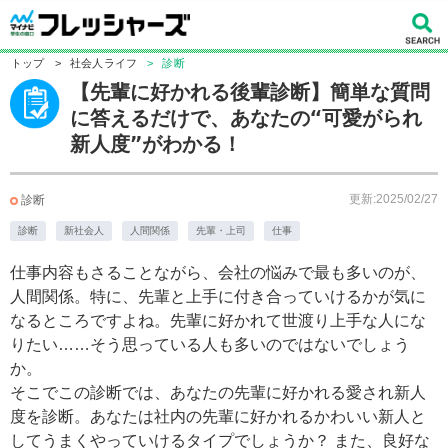
トップ
>
社会人ライフ
>
診断
【先輩に好かれる後輩診断】簡単な質問
に答えるだけで、あなたの“可愛がられ
新人度”がわかる！
更新:2025/02/27
診断
診断
新社会人
人間関係
先輩・上司
仕事
仕事内容もさることながら、会社の悩みで最も多いのが、
人間関係。特に、先輩と上手に付き合っていけるかが気に
なるところですよね。先輩に好かれて世渡り上手な人にな
りたい……そう思っている人も多いのではないでしょう
か。
そこでこの診断では、あなたの先輩に好かれる愛され新人
度を診断。あなたは社内の先輩に好かれるかわいい新人と
してうまくやっていけるタイプでしょうか？ また、良好な