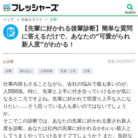
トップ
>
社会人ライフ
>
診断
【先輩に好かれる後輩診断】簡単な質問
に答えるだけで、あなたの“可愛がられ
新人度”がわかる！
更新:2025/02/27
診断
診断
新社会人
人間関係
先輩・上司
仕事
仕事内容もさることながら、会社の悩みで最も多いのが、
人間関係。特に、先輩と上手に付き合っていけるかが気に
なるところですよね。先輩に好かれて世渡り上手な人にな
りたい……そう思っている人も多いのではないでしょう
か。
そこでこの診断では、あなたの先輩に好かれる愛され新人
度を診断。あなたは社内の先輩に好かれるかわいい新人と
してうまくやっていけるタイプでしょうか？ また、良好な