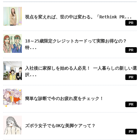
視点を変えれば、世の中は変わる。「Rethink PR...
PR
18～25歳限定クレジットカードって実際お得なの？
特...
PR
入社後に家探しを始める人必見！ 一人暮らしの新しい選
択...
PR
簡単な診断で今のお疲れ度をチェック！
PR
ズボラ女子でもOKな美脚ケアって？
PR