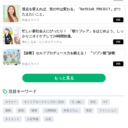
視点を変えれば、世の中は変わる。「Rethink PROJECT」がつ
たえたいこと。
社会人ライフ
PR
忙しい新社会人にぴったり！ 「朝リフレア」をはじめよう。しっ
かりニオイケアして24時間快適。
身だしなみ・ビジネスアイテム
PR
【診断】セルフプロデュース力を鍛える！ “ジブン観”診断
社会人ライフ
PR
もっと見る
注目キーワード
ガラケー
キャリアロードマップの一歩目
引っ越し
先生
KY
通勤
病気
後悔
人間関係
本音コラム.
美容
ファッション
ダイエット
入社準備
お礼