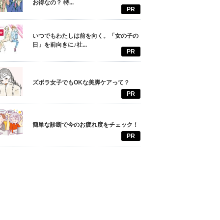
お得なの？ 特...
PR
いつでもわたしは前を向く。「女の子の
日」を前向きに♪社...
PR
ズボラ女子でもOKな美脚ケアって？
PR
簡単な診断で今のお疲れ度をチェック！
PR