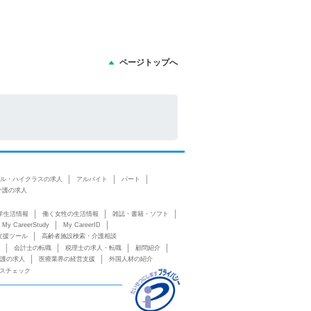
ページトップへ
ル・ハイクラスの求人
アルバイト
パート
介護の求人
学生活情報
働く女性の生活情報
雑誌・書籍・ソフト
My CareerStudy
My CareerID
支援ツール
高齢者施設検索・介護相談
会計士の転職
税理士の求人・転職
顧問紹介
護の求人
医療業界の経営支援
外国人材の紹介
スチェック