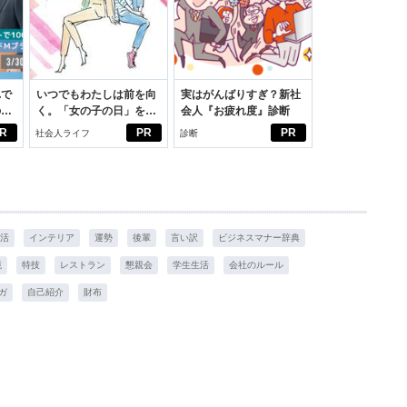
れで
いつでもわたしは前を向
実はがんばりすぎ？新社
のセ
く。「女の子の日」を前
会人『お疲れ度』診断
向きに♪社会人エリ・大
R
PR
PR
社会人ライフ
診断
学生リカの物語
活
インテリア
運勢
後輩
言い訳
ビジネスマナー辞典
境
特技
レストラン
懇親会
学生生活
会社のルール
ガ
自己紹介
財布