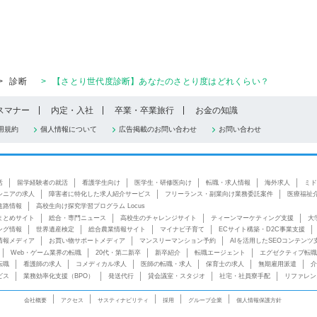
>
診断
>
【さとり世代度診断】あなたのさとり度はどれくらい？
スマナー
内定・入社
卒業・卒業旅行
お金の知識
用規約
個人情報について
広告掲載のお問い合わせ
お問い合わせ
活
留学経験者の就活
看護学生向け
医学生・研修医向け
転職・求人情報
海外求人
ミド
シニアの求人
障害者に特化した求人紹介サービス
フリーランス・副業向け業務委託案件
医療福祉
進路情報
高校生向け探究学習プログラム Locus
まとめサイト
総合・専門ニュース
高校生のチャレンジサイト
ティーンマーケティング支援
大
ング情報
世界遺産検定
総合農業情報サイト
マイナビ子育て
ECサイト構築・D2C事業支援
情報メディア
お買い物サポートメディア
マンスリーマンション予約
AIを活用したSEOコンテンツ
Web・ゲーム業界の転職
20代・第二新卒
新卒紹介
転職エージェント
エグゼクティブ転職
転職
看護師の求人
コメディカル求人
医師の転職・求人
保育士の求人
無期雇用派遣
介
ビス
業務効率化支援（BPO）
発送代行
貸会議室・スタジオ
社宅・社員寮手配
リファレン
会社概要
アクセス
サスティナビリティ
採用
グループ企業
個人情報保護方針