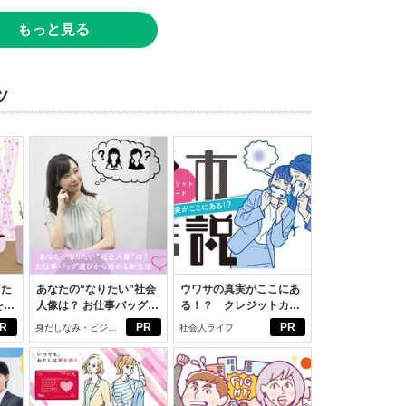
もっと見る
ツ
った
あなたの“なりたい”社会
ウワサの真実がここにあ
をは
人像は？ お仕事バッグ選
る！？ クレジットカー
ニオ
びから始める新生活
ドの都市伝説
R
PR
PR
身だしなみ・ビジネ
社会人ライフ
適。
スアイテム