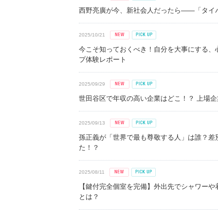
西野亮廣が今、新社会人だったら――「タイパ
2025/10/21
今こそ知っておくべき！自分を大事にする、
プ体験レポート
2025/09/29
世田谷区で年収の高い企業はどこ！？ 上場企業平
2025/09/13
孫正義が「世界で最も尊敬する人」は誰？差
た！？
2025/08/11
【鍵付完全個室を完備】外出先でシャワーや
とは？