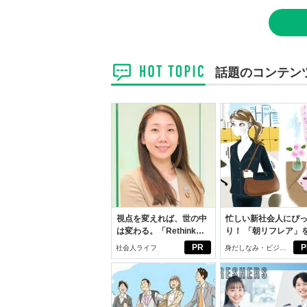
話題のコンテン
視点を変えれば、世の中
忙しい新社会人にぴ
は変わる。「Rethink
り！ 「朝リフレア」
PROJECT」がつたえた
じめよう。しっかり
PR
P
社会人ライフ
身だしなみ・ビジネ
いこと。
イケアして24時間快
スアイテム