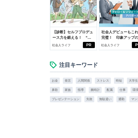
【診断】セルフプロデュ
社会人デビューもこ
ース力を鍛える！ “ジ
完璧！ 印象アップ
ブン観”診断
ルフプロデュース術
PR
P
社会人ライフ
社会人ライフ
注目キーワード
お金
発言
人間関係
ストレス
時短
大学生
鼻歌
家族
指導
腕時計
配属
仕事
環
プレゼンテーション
失敗
無駄遣い
通勤
マン