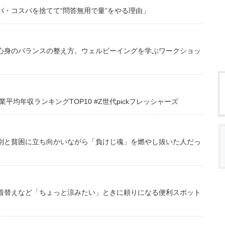
・コスパを捨てて“問答無用で量”をやる理由」
心身のバランスの整え方。ウェルビーイングを学ぶワークショッ
均年収ランキングTOP10 #Z世代pickフレッシャーズ
別と貧困に立ち向かいながら「負けじ魂」を燃やし抜いた人だっ
着替えなど「ちょっと涼みたい」ときに頼りになる便利スポット