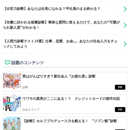
【出世力診断】あなたは社長になれる？平社員のまま終わる？
【先輩に好かれる後輩診断】簡単な質問に答えるだけで、あなたの“可愛が
られ新人度”がわかる！
【人間力診断テスト19選】仕事、恋愛、お金…… あなたの社会人力をチェ
ックしてみよう
話題のコンテンツ
実はがんばりすぎ？新社会人『お疲れ度』診断
診断
PR
ウワサの真実がここにある！？ クレジットカードの都市伝説
社会人ライフ
PR
【診断】セルフプロデュース力を鍛える！ “ジブン観”診断