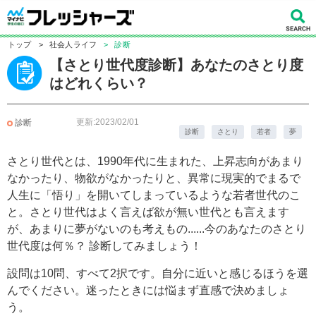
トップ
>
社会人ライフ
>
診断
【さとり世代度診断】あなたのさとり度
はどれくらい？
更新:2023/02/01
診断
診断
さとり
若者
夢
さとり世代とは、1990年代に生まれた、上昇志向があまり
なかったり、物欲がなかったりと、異常に現実的でまるで
人生に「悟り」を開いてしまっているような若者世代のこ
と。さとり世代はよく言えば欲が無い世代とも言えます
が、あまりに夢がないのも考えもの......今のあなたのさとり
世代度は何％？ 診断してみましょう！
設問は10問、すべて2択です。自分に近いと感じるほうを選
んでください。迷ったときには悩まず直感で決めましょ
う。