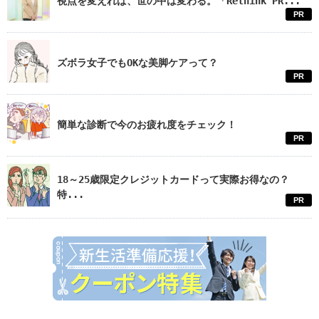
視点を変えれば、世の中は変わる。「Rethink PR...
PR
ズボラ女子でもOKな美脚ケアって？
PR
簡単な診断で今のお疲れ度をチェック！
PR
18～25歳限定クレジットカードって実際お得なの？
特...
PR