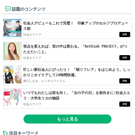
話題のコンテンツ
社会人デビューもこれで完璧！ 印象アップのセルフプロデュー
ス術
社会人ライフ
PR
視点を変えれば、世の中は変わる。「Rethink PROJECT」がつ
たえたいこと。
社会人ライフ
PR
忙しい新社会人にぴったり！ 「朝リフレア」をはじめよう。しっ
かりニオイケアして24時間快適。
身だしなみ・ビジネスアイテム
PR
いつでもわたしは前を向く。「女の子の日」を前向きに♪社会人エ
リ・大学生リカの物語
社会人ライフ
PR
もっと見る
注目キーワード