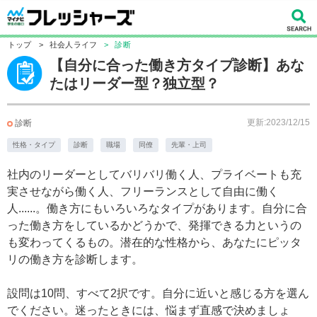
トップ
>
社会人ライフ
>
診断
【自分に合った働き方タイプ診断】あな
たはリーダー型？独立型？
更新:2023/12/15
診断
性格・タイプ
診断
職場
同僚
先輩・上司
社内のリーダーとしてバリバリ働く人、プライベートも充
実させながら働く人、フリーランスとして自由に働く
人......。働き方にもいろいろなタイプがあります。自分に合
った働き方をしているかどうかで、発揮できる力というの
も変わってくるもの。潜在的な性格から、あなたにピッタ
リの働き方を診断します。
設問は10問、すべて2択です。自分に近いと感じる方を選ん
でください。迷ったときには、悩まず直感で決めましょ