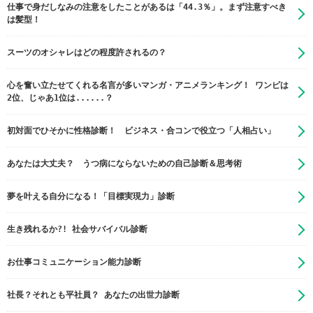
仕事で身だしなみの注意をしたことがあるは「44.3％」。まず注意すべき
は髪型！
スーツのオシャレはどの程度許されるの？
心を奮い立たせてくれる名言が多いマンガ・アニメランキング！ ワンピは
2位、じゃあ1位は......？
初対面でひそかに性格診断！ ビジネス・合コンで役立つ「人相占い」
あなたは大丈夫？ うつ病にならないための自己診断＆思考術
夢を叶える自分になる！「目標実現力」診断
生き残れるか?! 社会サバイバル診断
お仕事コミュニケーション能力診断
社長？それとも平社員？ あなたの出世力診断