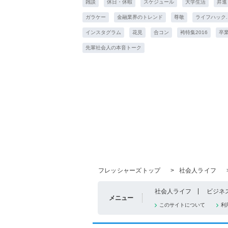
雑談
休日・休暇
スケジュール
大学生活
昇進
ガラケー
金融業界のトレンド
尊敬
ライフハック.
インスタグラム
花見
合コン
袴特集2016
卒
先輩社会人の本音トーク
フレッシャーズトップ
>
社会人ライフ
社会人ライフ
ビジネ
メニュー
このサイトについて
利