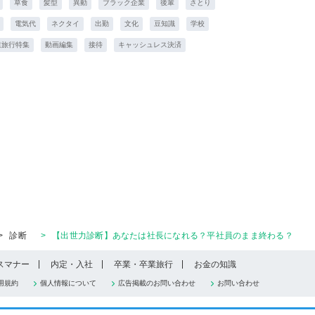
草食
髪型
異動
ブラック企業
後輩
さとり
電気代
ネクタイ
出勤
文化
豆知識
学校
業旅行特集
動画編集
接待
キャッシュレス決済
>
診断
>
【出世力診断】あなたは社長になれる？平社員のまま終わる？
スマナー
内定・入社
卒業・卒業旅行
お金の知識
用規約
個人情報について
広告掲載のお問い合わせ
お問い合わせ