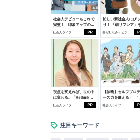
社会人デビューもこれで
忙しい新社会人にぴ
完璧！ 印象アップのセ
り！ 「朝リフレア」
ルフプロデュース術
じめよう。しっかり
PR
P
社会人ライフ
身だしなみ・ビジネ
イケアして24時間快
スアイテム
視点を変えれば、世の中
【診断】セルフプロ
は変わる。「Rethink
ース力を鍛える！ “
PROJECT」がつたえた
ブン観”診断
PR
P
社会人ライフ
社会人ライフ
いこと。
注目キーワード