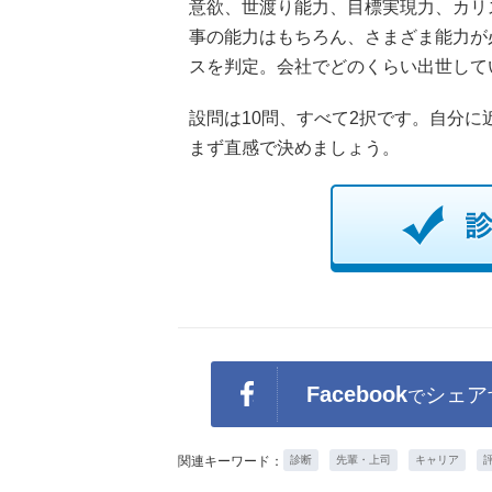
意欲、世渡り能力、目標実現力、カリ
事の能力はもちろん、さまざま能力が
スを判定。会社でどのくらい出世して
設問は10問、すべて2択です。自分
まず直感で決めましょう。
Facebook
シェア
で
関連キーワード：
診断
先輩・上司
キャリア