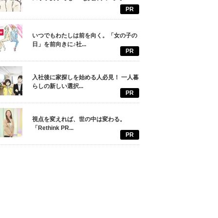
PR
いつでもわたしは前を向く。「女の子の
日」を前向きに♪社...
PR
入社後に家探しを始める人必見！ 一人暮
らしの新しい選択...
PR
視点を変えれば、世の中は変わる。
「Rethink PR...
PR