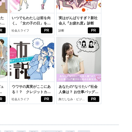
った
いつでもわたしは前を向
実はがんばりすぎ？新社
をは
く。「女の子の日」を前
会人『お疲れ度』診断
ニオ
向きに♪社会人エリ・大
R
PR
PR
社会人ライフ
診断
適。
学生リカの物語
デュ
ウワサの真実がここにあ
あなたの“なりたい”社会
ジ
る！？ クレジットカー
人像は？ お仕事バッグ選
ドの都市伝説
びから始める新生活
R
PR
PR
社会人ライフ
身だしなみ・ビジネ
スアイテム