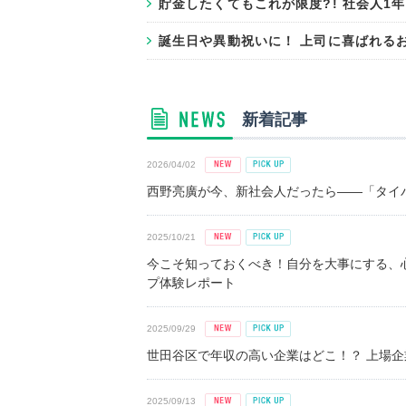
貯金したくてもこれが限度?! 社会人1
誕生日や異動祝いに！ 上司に喜ばれる
新着記事
2026/04/02
西野亮廣が今、新社会人だったら――「タイパ
2025/10/21
今こそ知っておくべき！自分を大事にする、
プ体験レポート
2025/09/29
世田谷区で年収の高い企業はどこ！？ 上場企業平
2025/09/13