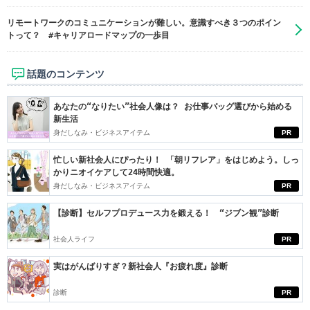
リモートワークのコミュニケーションが難しい。意識すべき３つのポイン
トって？ #キャリアロードマップの一歩目
話題のコンテンツ
あなたの“なりたい”社会人像は？ お仕事バッグ選びから始める
新生活
身だしなみ・ビジネスアイテム
PR
忙しい新社会人にぴったり！ 「朝リフレア」をはじめよう。しっ
かりニオイケアして24時間快適。
身だしなみ・ビジネスアイテム
PR
【診断】セルフプロデュース力を鍛える！ “ジブン観”診断
社会人ライフ
PR
実はがんばりすぎ？新社会人『お疲れ度』診断
診断
PR