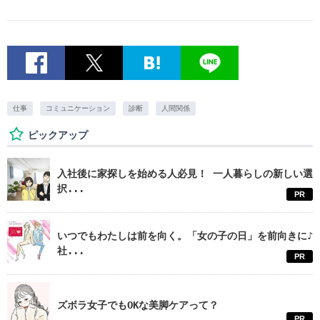
仕事
コミュニケーション
診断
人間関係
ピックアップ
入社後に家探しを始める人必見！ 一人暮らしの新しい選
択...
PR
いつでもわたしは前を向く。「女の子の日」を前向きに♪
社...
PR
ズボラ女子でもOKな美脚ケアって？
PR