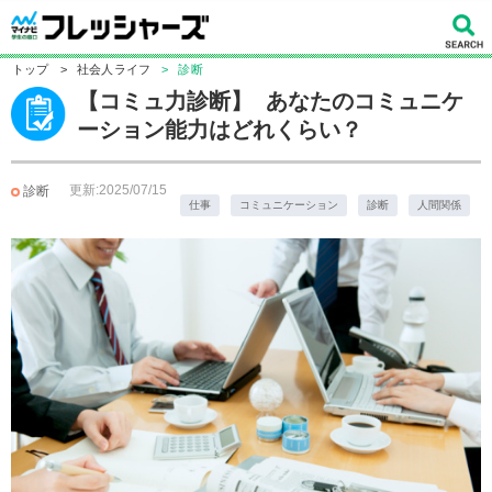
トップ
>
社会人ライフ
>
診断
【コミュ力診断】 あなたのコミュニケ
ーション能力はどれくらい？
更新:2025/07/15
診断
仕事
コミュニケーション
診断
人間関係