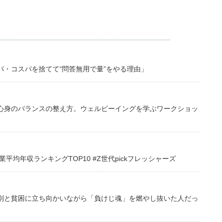
・コスパを捨てて“問答無用で量”をやる理由」
心身のバランスの整え方。ウェルビーイングを学ぶワークショッ
均年収ランキングTOP10 #Z世代pickフレッシャーズ
別と貧困に立ち向かいながら「負けじ魂」を燃やし抜いた人だっ