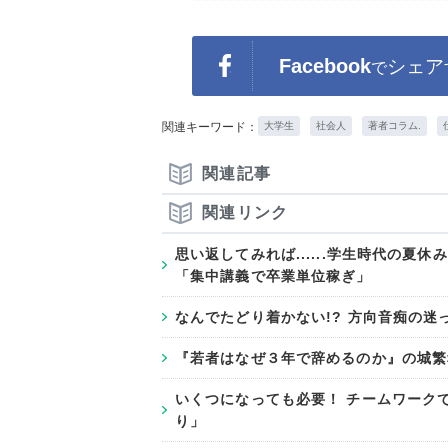
Facebook
シェア
で
関連キーワード：
大学生
社会人
著者コラム.
関連記事
関連リンク
思い返してみれば......学生時代の
「集中講義で卒業単位稼ぎ」
なんでたどり着かない!? 方向音痴の迷
『若者はなぜ３年で辞めるのか』の城繁
いくつになっても必要！ チームワーク
り」