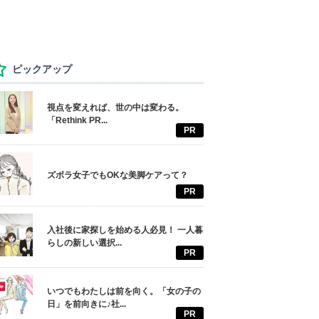
ピックアップ
視点を変えれば、世の中は変わる。
「Rethink PR...
PR
ズボラ女子でもOKな美脚ケアって？
PR
入社後に家探しを始める人必見！ 一人暮
らしの新しい選択...
PR
いつでもわたしは前を向く。「女の子の
日」を前向きに♪社...
PR