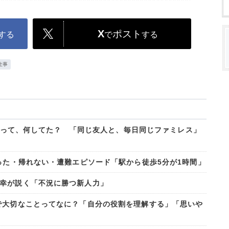
X
ポスト
する
で
する
仕事
夏休みって、何してた？ 「同じ友人と、毎日同じファミレス」
った・帰れない・遭難エピソード「駅から徒歩5分が1時間」
幸が説く「不況に勝つ新人力」
で大切なことってなに？「自分の役割を理解する」「思いや