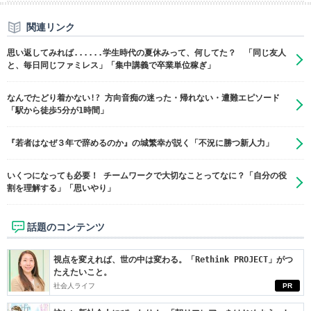
関連リンク
思い返してみれば......学生時代の夏休みって、何してた？ 「同じ友人
と、毎日同じファミレス」「集中講義で卒業単位稼ぎ」
なんでたどり着かない!? 方向音痴の迷った・帰れない・遭難エピソード
「駅から徒歩5分が1時間」
『若者はなぜ３年で辞めるのか』の城繁幸が説く「不況に勝つ新人力」
いくつになっても必要！ チームワークで大切なことってなに？「自分の役
割を理解する」「思いやり」
話題のコンテンツ
視点を変えれば、世の中は変わる。「Rethink PROJECT」がつ
たえたいこと。
社会人ライフ
PR