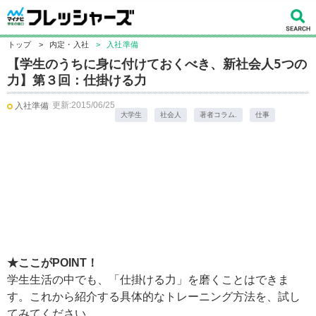
トップ
>
内定・入社
>
入社準備
【学生のうちに身に付けておくべき、新社会人5つの
力】第３回：仕掛ける力
更新:2015/06/25
入社準備
大学生
社会人
著者コラム.
仕事
★ここがPOINT！
学生生活の中でも、「仕掛ける力」を磨くことはできま
す。これから紹介する具体的なトレーニング方法を、試し
てみてください。