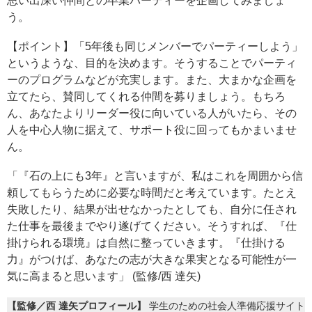
思い出深い仲間との卒業パーティーを企画してみましょ
う。
【ポイント】「5年後も同じメンバーでパーティーしよう」
というような、目的を決めます。そうすることでパーティ
ーのプログラムなどが充実します。また、大まかな企画を
立てたら、賛同してくれる仲間を募りましょう。もちろ
ん、あなたよりリーダー役に向いている人がいたら、その
人を中心人物に据えて、サポート役に回ってもかまいませ
ん。
「『石の上にも3年』と言いますが、私はこれを周囲から信
頼してもらうために必要な時間だと考えています。たとえ
失敗したり、結果が出せなかったとしても、自分に任され
た仕事を最後までやり遂げてください。そうすれば、『仕
掛けられる環境』は自然に整っていきます。『仕掛ける
力』がつけば、あなたの志が大きな果実となる可能性が一
気に高まると思います」 (監修/西 達矢)
【監修／西 達矢プロフィール】
学生のための社会人準備応援サイト