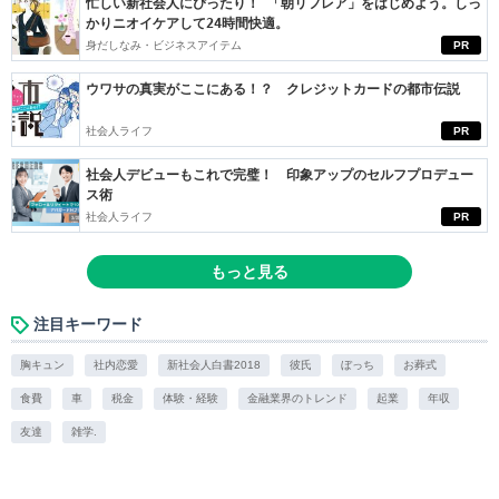
忙しい新社会人にぴったり！ 「朝リフレア」をはじめよう。しっ
かりニオイケアして24時間快適。
身だしなみ・ビジネスアイテム
PR
ウワサの真実がここにある！？ クレジットカードの都市伝説
社会人ライフ
PR
社会人デビューもこれで完璧！ 印象アップのセルフプロデュー
ス術
社会人ライフ
PR
もっと見る
注目キーワード
胸キュン
社内恋愛
新社会人白書2018
彼氏
ぼっち
お葬式
食費
車
税金
体験・経験
金融業界のトレンド
起業
年収
友達
雑学.