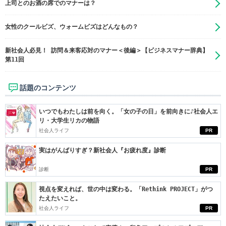
上司とのお酒の席でのマナーは？
女性のクールビズ、ウォームビズはどんなもの？
新社会人必見！ 訪問＆来客応対のマナー＜後編＞【ビジネスマナー辞典】
第11回
話題のコンテンツ
いつでもわたしは前を向く。「女の子の日」を前向きに♪社会人エ
リ・大学生リカの物語
社会人ライフ
PR
実はがんばりすぎ？新社会人『お疲れ度』診断
診断
PR
視点を変えれば、世の中は変わる。「Rethink PROJECT」がつ
たえたいこと。
社会人ライフ
PR