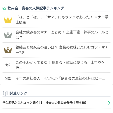
飲み会・宴会の人気記事ランキング
「様」と「樣」。「サマ」にもランクがあった！ マナー最
上級編
会社の飲み会のマナーまとめ！ 上座下座・幹事のルールと
は？
親睦会と懇親会の違いは？ 言葉の意味と楽しむコツ・マナ
ー7選
この子わかってるな！ 飲み会・雑談に使える、上司ウケ
4位
抜...
5位
今年の新社会人、47.7%が「飲み会の最初の1杯はビー...
関連リンク
学生時代とはちょっと違う!? 社会人の飲み会作法【基本編】