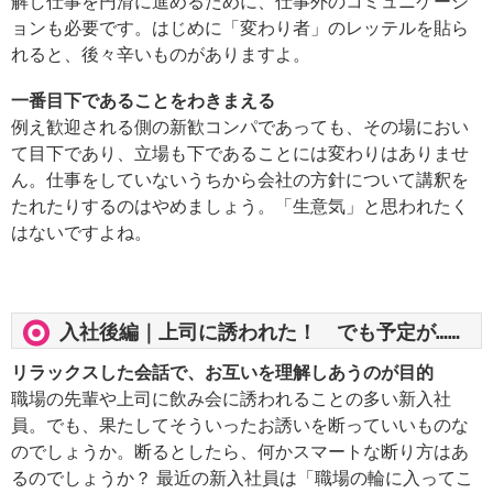
解し仕事を円滑に進めるために、仕事外のコミュニケーシ
ョンも必要です。はじめに「変わり者」のレッテルを貼ら
れると、後々辛いものがありますよ。
一番目下であることをわきまえる
例え歓迎される側の新歓コンパであっても、その場におい
て目下であり、立場も下であることには変わりはありませ
ん。仕事をしていないうちから会社の方針について講釈を
たれたりするのはやめましょう。「生意気」と思われたく
はないですよね。
入社後編｜上司に誘われた！ でも予定が……
リラックスした会話で、お互いを理解しあうのが目的
職場の先輩や上司に飲み会に誘われることの多い新入社
員。でも、果たしてそういったお誘いを断っていいものな
のでしょうか。断るとしたら、何かスマートな断り方はあ
るのでしょうか？ 最近の新入社員は「職場の輪に入ってこ