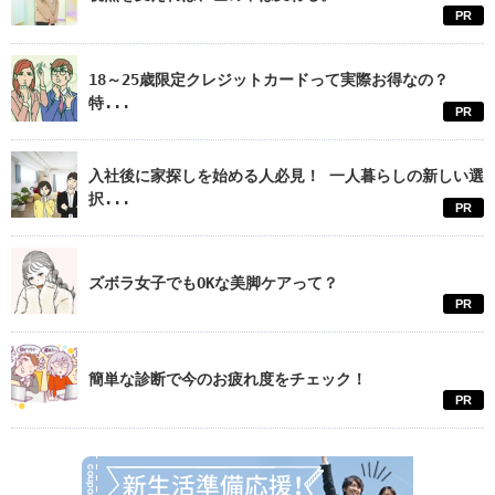
PR
18～25歳限定クレジットカードって実際お得なの？
特...
PR
入社後に家探しを始める人必見！ 一人暮らしの新しい選
択...
PR
ズボラ女子でもOKな美脚ケアって？
PR
簡単な診断で今のお疲れ度をチェック！
PR