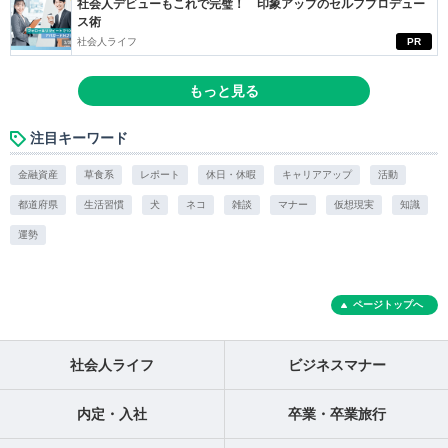
社会人デビューもこれで完璧！ 印象アップのセルフプロデュー
ス術
社会人ライフ
PR
もっと見る
注目キーワード
金融資産
草食系
レポート
休日・休暇
キャリアアップ
活動
都道府県
生活習慣
犬
ネコ
雑談
マナー
仮想現実
知識
運勢
ページトップへ
社会人ライフ
ビジネスマナー
内定・入社
卒業・卒業旅行