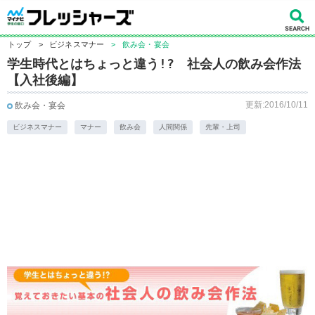
トップ
>
ビジネスマナー
>
飲み会・宴会
学生時代とはちょっと違う!? 社会人の飲み会作法
【入社後編】
更新:2016/10/11
飲み会・宴会
ビジネスマナー
マナー
飲み会
人間関係
先輩・上司