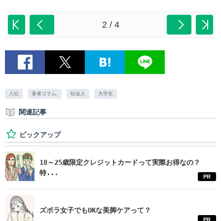
2 / 4
入社
著者コラム.
社会人
大学生
関連記事
ピックアップ
18～25歳限定クレジットカードって実際お得なの？
特...
PR
ズボラ女子でもOKな美脚ケアって？
PR