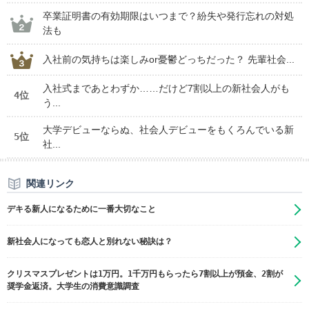
卒業証明書の有効期限はいつまで？紛失や発行忘れの対処
法も
入社前の気持ちは楽しみor憂鬱どっちだった？ 先輩社会...
入社式まであとわずか……だけど7割以上の新社会人がも
4位
う...
大学デビューならぬ、社会人デビューをもくろんでいる新
5位
社...
関連リンク
デキる新人になるために一番大切なこと
新社会人になっても恋人と別れない秘訣は？
クリスマスプレゼントは1万円。1千万円もらったら7割以上が預金、2割が
奨学金返済。大学生の消費意識調査