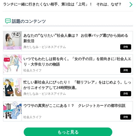
ランチに一緒に行きたくない相手、第1位は「上司」！ それは、なぜ？
話題のコンテンツ
あなたの“なりたい”社会人像は？ お仕事バッグ選びから始める
新生活
身だしなみ・ビジネスアイテム
PR
いつでもわたしは前を向く。「女の子の日」を前向きに♪社会人エ
リ・大学生リカの物語
社会人ライフ
PR
忙しい新社会人にぴったり！ 「朝リフレア」をはじめよう。しっ
かりニオイケアして24時間快適。
身だしなみ・ビジネスアイテム
PR
ウワサの真実がここにある！？ クレジットカードの都市伝説
社会人ライフ
PR
もっと見る