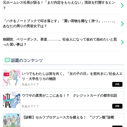
元ホームレス社長が語る！「まだ内定をもらえない」現状を打開するヒン
ト
「ハチをノートブックで叩き落とす」「重い荷物を難なく持つ」......。
あなたの周りの男前女子は？
格闘技、ベリーダンス、茶道......。社会人になって改めて始めたいと思
った習い事は？
話題のコンテンツ
いつでもわたしは前を向く。「女の子の日」を前向きに♪社会人エ
リ・大学生リカの物語
社会人ライフ
PR
ウワサの真実がここにある！？ クレジットカードの都市伝説
社会人ライフ
PR
【診断】セルフプロデュース力を鍛える！ “ジブン観”診断