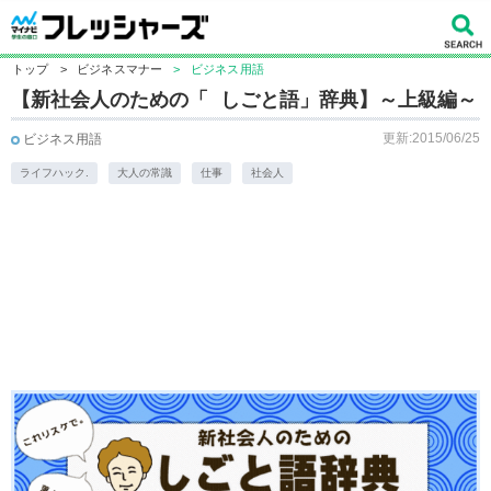
トップ
>
ビジネスマナー
>
ビジネス用語
【新社会人のための「 しごと語」辞典】～上級編～
更新:2015/06/25
ビジネス用語
ライフハック.
大人の常識
仕事
社会人