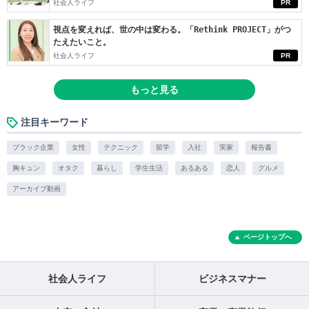
社会人ライフ
PR
視点を変えれば、世の中は変わる。「Rethink PROJECT」がつ
たえたいこと。
社会人ライフ
PR
もっと見る
注目キーワード
ブラック企業
女性
テクニック
留学
入社
実家
報告書
胸キュン
オタク
暮らし
学生生活
あるある
恋人
グルメ
アーカイブ動画
ページトップへ
社会人ライフ
ビジネスマナー