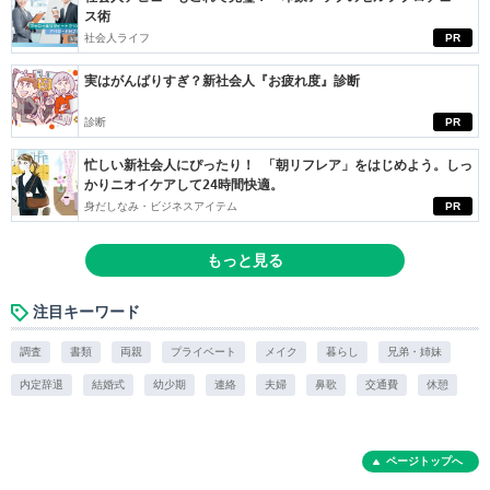
ス術
社会人ライフ
PR
実はがんばりすぎ？新社会人『お疲れ度』診断
診断
PR
忙しい新社会人にぴったり！ 「朝リフレア」をはじめよう。しっ
かりニオイケアして24時間快適。
身だしなみ・ビジネスアイテム
PR
もっと見る
注目キーワード
調査
書類
両親
プライベート
メイク
暮らし
兄弟・姉妹
内定辞退
結婚式
幼少期
連絡
夫婦
鼻歌
交通費
休憩
ページトップへ