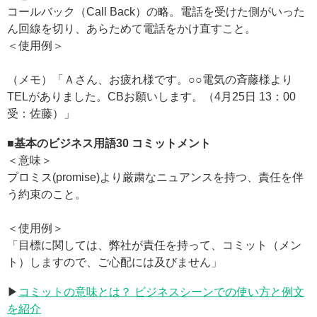
コールバック（Call Back）の略。電話を受けた側がいった
ん回線を切り、あらためて電話をかけ直すこと。
＜使用例＞
（メモ）「Ａさん、お疲れ様です。○○電気の斉藤様より
TELがありました。CBお願いします。（4月25日 13：00
受：佐藤）」
■基本のビジネス用語30
コミットメント
＜意味＞
プロミス(promise)より厳粛なニュアンスを持つ、責任を伴
う約束のこと。
＜使用例＞
「目標に関しては、弊社が責任を持って、コミット（メン
ト）しますので、ご心配には及びません」
▶
コミットの意味とは？ ビジネスシーンでの使い方と例文
を紹介