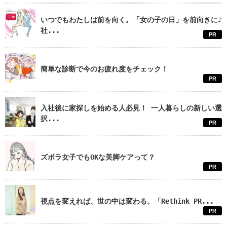
いつでもわたしは前を向く。「女の子の日」を前向きに♪
社...
PR
簡単な診断で今のお疲れ度をチェック！
PR
入社後に家探しを始める人必見！ 一人暮らしの新しい選
択...
PR
ズボラ女子でもOKな美脚ケアって？
PR
視点を変えれば、世の中は変わる。「Rethink PR...
PR