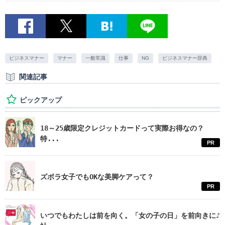
ビジネスマナー
マナー
一般常識
仕事
NG
ビジネスマナー辞典
関連記事
ピックアップ
18～25歳限定クレジットカードって実際お得なの？
特...
PR
ズボラ女子でもOKな美脚ケアって？
PR
いつでもわたしは前を向く。「女の子の日」を前向きに♪