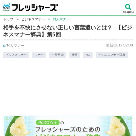
トップ
>
ビジネスマナー
>
対人マナー
相手を不快にさせない正しい言葉遣いとは？ 【ビジ
ネスマナー辞典】第5回
更新:2019/02/08
対人マナー
ビジネスマナー
マナー
一般常識
仕事
NG
ビジネスマナー辞典