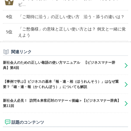
ビ...
4位
「ご期待に沿う」の正しい使い方 沿う・添うの違いは？
「ご愁傷様」の意味と正しい使い方とは？ 例文と一緒に覚
5位
えよう
関連リンク
新社会人のための正しい敬語の使い方マニュアル 【ビジネスマナー辞
典】第4回
【事例で学ぶ】ビジネスの基本「報・連・相（ほうれんそう）」はなぜ重
要？「確・連・報（かくれんぼう）」についても解説
新社会人必見！ 訪問＆来客応対のマナー＜後編＞【ビジネスマナー辞典】
第11回
話題のコンテンツ