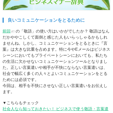
良いコミュニケーションをとるために
前回
の「敬語」の使い方はいかがでしたか？ 敬語はなん
だかややこしくて面倒と感じた人もいらっしゃるかもしれ
ませんね。しかし、コミュニケーションをとるときに『言
葉』は大きな比重を占めます。特に今やEメールはビジネス
シーンにおいてもプライベートシーンにおいても、私たち
の生活に欠かせないコミュニケーションツールとなりまし
た。正しい言葉遣いや相手が不快にならない言葉遣いは、
社会で幅広く多くの人々とよいコミュニケーションをとる
ためには必須です。
今回は、相手を不快にさせない正しい言葉遣いをお伝えし
ます。
▼こちらもチェック
社会人なら知っておきたい！ ビジネスで使う敬語・言葉遣