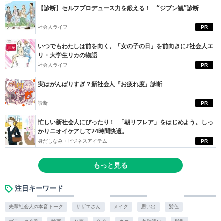
【診断】セルフプロデュース力を鍛える！ “ジブン観”診断
社会人ライフ
PR
いつでもわたしは前を向く。「女の子の日」を前向きに♪社会人エ
リ・大学生リカの物語
社会人ライフ
PR
実はがんばりすぎ？新社会人『お疲れ度』診断
診断
PR
忙しい新社会人にぴったり！ 「朝リフレア」をはじめよう。しっ
かりニオイケアして24時間快適。
身だしなみ・ビジネスアイテム
PR
もっと見る
注目キーワード
先輩社会人の本音トーク
サザエさん
メイク
思い出
髪色