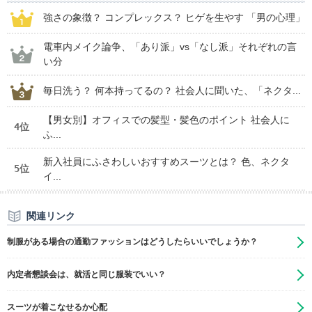
強さの象徴？ コンプレックス？ ヒゲを生やす 「男の心理」
電車内メイク論争、「あり派」vs「なし派」それぞれの言
い分
毎日洗う？ 何本持ってるの？ 社会人に聞いた、「ネクタ...
【男女別】オフィスでの髪型・髪色のポイント 社会人に
4位
ふ...
新入社員にふさわしいおすすめスーツとは？ 色、ネクタ
5位
イ...
関連リンク
制服がある場合の通勤ファッションはどうしたらいいでしょうか？
内定者懇談会は、就活と同じ服装でいい？
スーツが着こなせるか心配