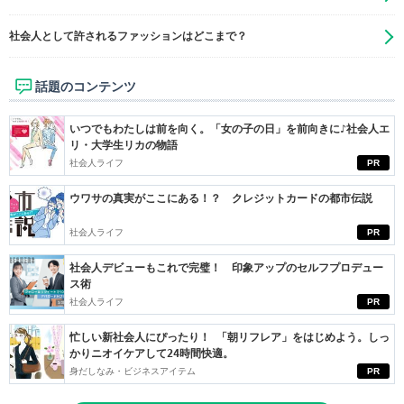
社会人として許されるファッションはどこまで？
話題のコンテンツ
いつでもわたしは前を向く。「女の子の日」を前向きに♪社会人エ
リ・大学生リカの物語
社会人ライフ
PR
ウワサの真実がここにある！？ クレジットカードの都市伝説
社会人ライフ
PR
社会人デビューもこれで完璧！ 印象アップのセルフプロデュー
ス術
社会人ライフ
PR
忙しい新社会人にぴったり！ 「朝リフレア」をはじめよう。しっ
かりニオイケアして24時間快適。
身だしなみ・ビジネスアイテム
PR